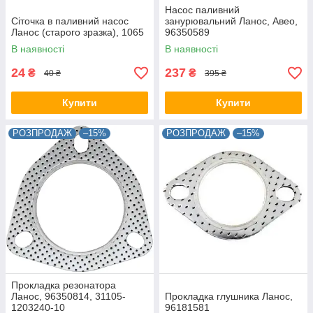
Насос паливний
Сіточка в паливний насос
занурювальний Ланос, Авео,
Ланос (старого зразка), 1065
96350589
В наявності
В наявності
24
237
₴
₴
40 ₴
395 ₴
Купити
Купити
РОЗПРОДАЖ
–15%
РОЗПРОДАЖ
–15%
Прокладка резонатора
Ланос, 96350814, 31105-
Прокладка глушника Ланос,
1203240-10
96181581