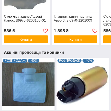
Скло ліва задньої двері
Глушник задня частина
Скло
Ланос, tf69y0-6203138-01
Авео 3, sf69y0-1201009
Лано
620
586
1 895
586
₴
₴
Купити
Купити
Акційні пропозиції та новинки
РОЗПРОДАЖ
–40%
РОЗПРОДАЖ
–40%