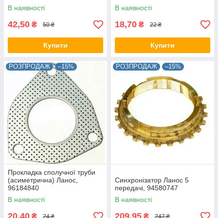
В наявності
В наявності
42,50
18,70
₴
₴
50 ₴
22 ₴
Купити
Купити
РОЗПРОДАЖ
–15%
РОЗПРОДАЖ
–15%
Прокладка сполучної труби
(асиметрична) Ланос,
Синхронізатор Ланос 5
96184840
передачі, 94580747
В наявності
В наявності
20,40
209,95
₴
₴
24 ₴
247 ₴