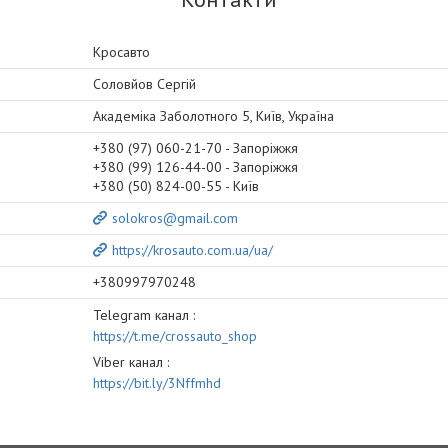
Кросавто
Соловйов Сергій
Академіка Заболотного 5, Київ, Україна
+380 (97) 060-21-70
Запоріжжя
+380 (99) 126-44-00
Запоріжжя
+380 (50) 824-00-55
Київ
solokros@gmail.com
https://krosauto.com.ua/ua/
+380997970248
Telegram канал
https://t.me/crossauto_shop
Viber канал
https://bit.ly/3Nffmhd