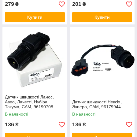
279
201
₴
₴
Купити
Купити
Датчик швидкості Ланос,
Авео, Лачетті, Нубіра,
Датчик швидкості Нексія,
Такума, CAM, 96190708
Экперо, CAM, 96179944
В наявності
В наявності
136
136
₴
₴