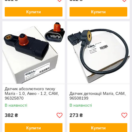
Купити
Купити
Датчик абсолютного тиску
Матіз - 1.0, Авео - 1.2, CAM,
Датчик детонації Матіз, CAM,
96325870
96508199
В наявності
В наявності
382
273
₴
₴
Купити
Купити