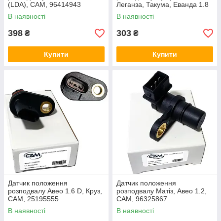
(LDA), CAM, 96414943
Леганза, Такума, Еванда 1.8
D/2.0D, CAM, 96418393
В наявності
В наявності
398
303
₴
₴
Купити
Купити
Датчик положення
Датчик положення
розподвалу Авео 1.6 D, Круз,
розподвалу Матіз, Авео 1.2,
CAM, 25195555
CAM, 96325867
В наявності
В наявності