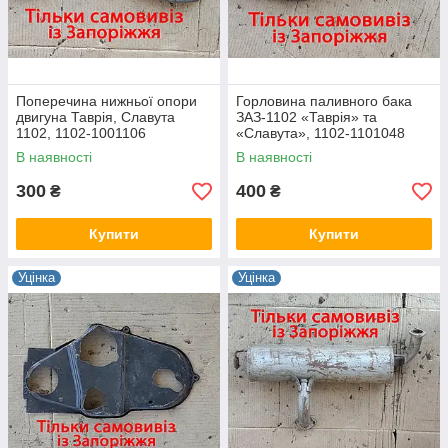
Поперечина нижньої опори
Горловина паливного бака
двигуна Таврія, Славута
ЗАЗ-1102 «Таврія» та
1102, 1102-1001106
«Славута», 1102-1101048
В наявності
В наявності
300
400
₴
₴
Купити
Купити
Уцінка
Уцінка