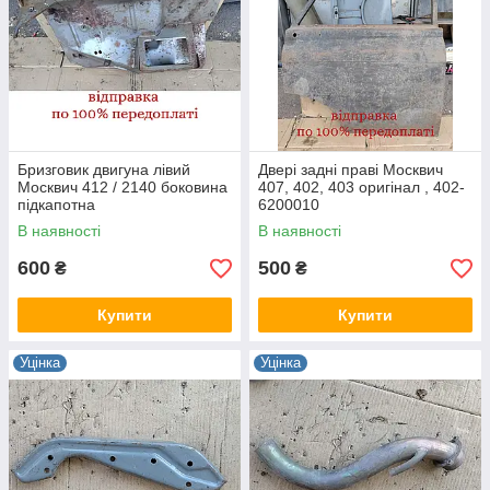
Бризговик двигуна лівий
Двері задні праві Москвич
Москвич 412 / 2140 боковина
407, 402, 403 оригінал , 402-
підкапотна
6200010
В наявності
В наявності
600
500
₴
₴
Купити
Купити
Уцінка
Уцінка