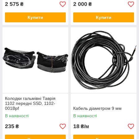
2 575
2 000
₴
₴
Купити
Купити
Колодки гальмівні Таврія
1102 передні SSD, 1102-
001Bpf
Кабель діаметром 9 мм
В наявності
В наявності
235
18
₴
₴/м