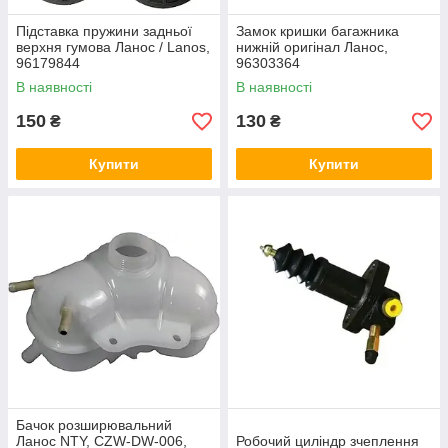
Підставка пружини задньої
Замок кришки багажника
верхня гумова Ланос / Lanos,
нижній оригінал Ланос,
96179844
96303364
В наявності
В наявності
150
130
₴
₴
Купити
Купити
Бачок розширювальний
Ланос NTY, CZW-DW-006,
Робочий циліндр зчеплення