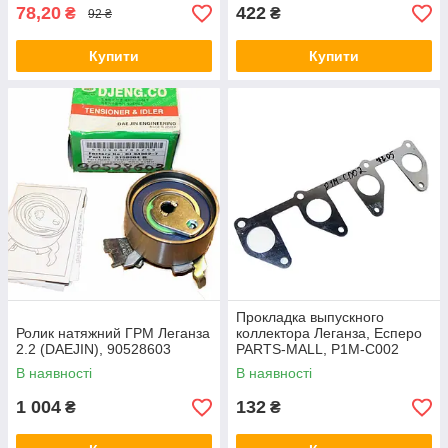
78,20
422
₴
₴
92 ₴
Купити
Купити
Прокладка выпускного
Ролик натяжний ГРМ Леганза
коллектора Леганза, Есперо
2.2 (DAEJIN), 90528603
PARTS-MALL, P1M-C002
В наявності
В наявності
1 004
132
₴
₴