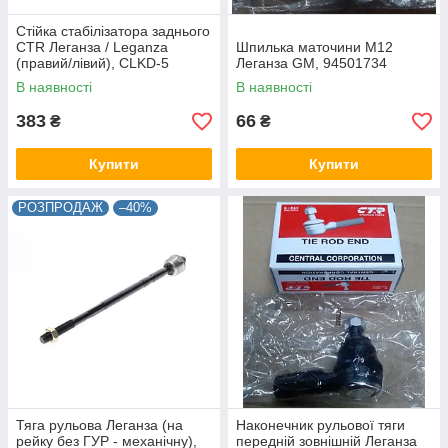
Стійка стабілізатора заднього
CTR Леганза / Leganza
Шпилька маточини М12
(правий/лівий), CLKD-5
Леганза GM, 94501734
В наявності
В наявності
383
66
₴
₴
Купити
Купити
РОЗПРОДАЖ
–40%
Тяга рульова Леганза (на
Наконечник рульової тяги
рейку без ГУР - механічну),
передній зовнішній Леганза