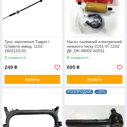
Трос зчеплення Таврія /
Насос паливний електричний
Славута завод, 1102-
низького тиску 2101-07,1102
1602110-02
ДК, DK.38002-A2011
В наявності
В наявності
249
695
₴
₴
Купити
Купити
РОЗПРОДАЖ
–15%