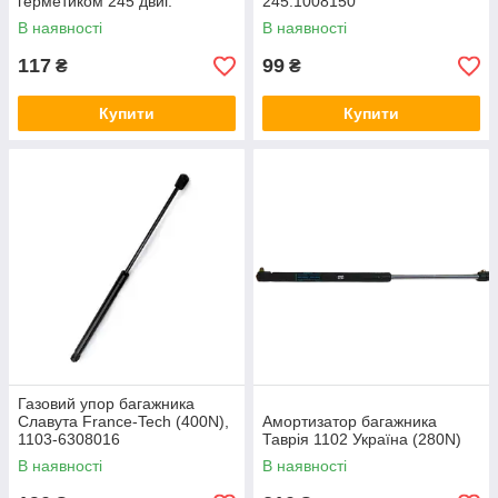
герметиком 245 двиг.
245.1008150
(TEMPEST), TP.1102-1003020
В наявності
В наявності
117
99
₴
₴
Купити
Купити
Газовий упор багажника
Славута France-Tech (400N),
Амортизатор багажника
1103-6308016
Таврія 1102 Україна (280N)
В наявності
В наявності