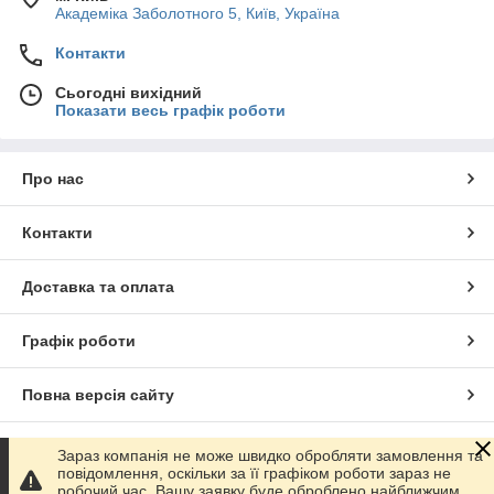
Академіка Заболотного 5, Київ, Україна
Контакти
Сьогодні вихідний
Показати весь графік роботи
Про нас
Контакти
Доставка та оплата
Графік роботи
Повна версія сайту
Сайт створено на маркетплейсі
Prom.ua
Зараз компанія не може швидко обробляти замовлення та
повідомлення, оскільки за її графіком роботи зараз не
робочий час. Вашу заявку буде оброблено найближчим