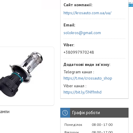
https://krosauto.com.ua/ua/
solokros@gmail.com
+380997970248
Telegram канал
https://t.me/crossauto_shop
Viber канал
https://bit.ly/3Nffmhd
лампи
Графік роботи
Понеділок
08:00
17:00
Вівторок
08:00
17:00