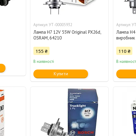
УТ-00005932
УТ
Лампа Н7 12V 55W Original PX26d,
Лампа H4 
OSRAM, 64210
виробник
155 ₴
110 ₴
В наявності
В наявност
Купити