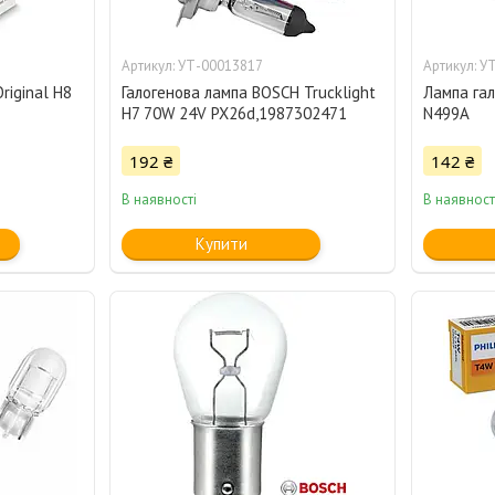
УТ-00013817
УТ
riginal H8
Галогенова лампа BOSCH Trucklight
Лампа га
H7 70W 24V PX26d,1987302471
N499A
192 ₴
142 ₴
В наявності
В наявност
Купити