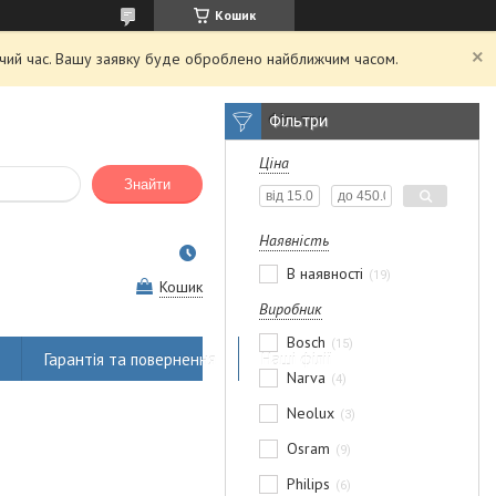
Кошик
очий час. Вашу заявку буде оброблено найближчим часом.
Фільтри
Ціна
Знайти
Наявність
В наявності
19
Кошик
Виробник
Bosch
15
Гарантія та повернення
Наші філії
Narva
4
Neolux
3
Osram
9
Philips
6