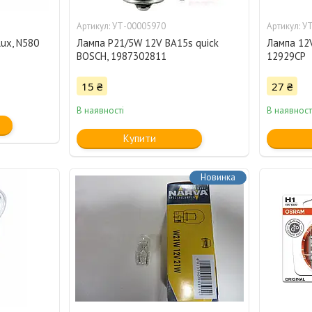
УТ-00005970
УТ
ux, N580
Лампа P21/5W 12V BA15s quick
Лампа 12V
BOSCH, 1987302811
12929CP
15 ₴
27 ₴
В наявності
В наявност
Купити
Новинка