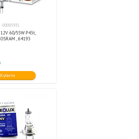
-00005931
12V 60/55W P43t,
 OSRAM , 64193
і
Купити