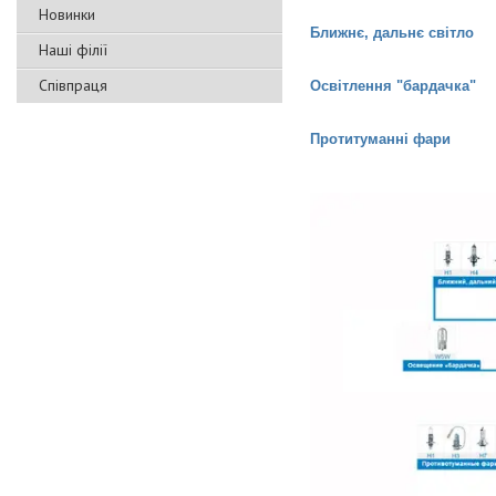
Новинки
Ближнє, дальнє світло
Наші філії
Співпраця
Освітлення "бардачка
"
Протитуманні фари