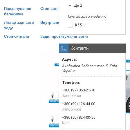
Ще 2
Підсвічування
Стоп-сигнал (центральний)
багажника
Сумісність з моделлю
Ліхтар заднього
Внутрішнє освітлення
K35
1
ходу
Стоп-сигнали
Задні протитуманні вогні
Контакти
Академіка Заболотного 5, Київ,
Україна
+380 (97) 060-21-70
Запоріжжя
+380 (99) 126-44-00
Запоріжжя
+380 (50) 824-00-55
Київ