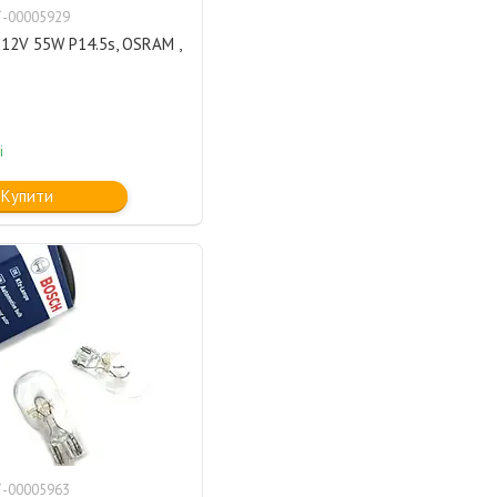
-00005929
12V 55W P14.5s, OSRAM ,
і
Купити
-00005963