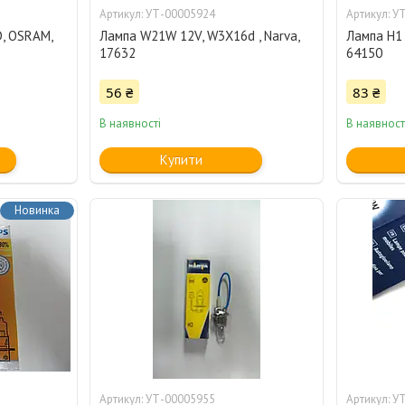
УТ-00005924
УТ
D, OSRAM,
Лампа W21W 12V, W3X16d , Narva,
Лампа H1 
17632
64150
56 ₴
83 ₴
В наявності
В наявност
Купити
Новинка
УТ-00005955
УТ