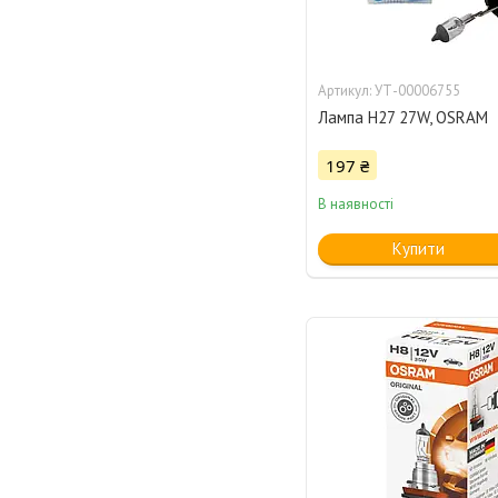
УТ-00006755
Лампа Н27 27W, OSRAM
197 ₴
В наявності
Купити