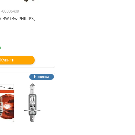
-00006408
 4W t4w PHILIPS,
і
Купити
Новинка