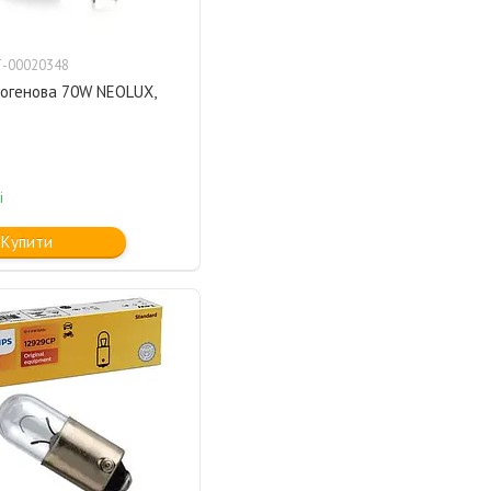
-00020348
логенова 70W NEOLUX,
і
Купити