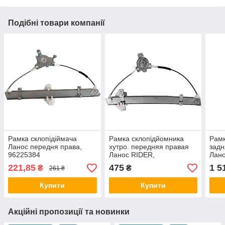
Подібні товари компанії
Рамка склопідіймача
Рамка склопідйомника
Рамк
Ланос передня права,
хутро. передняя правая
задн
96225384
Ланос RIDER,
Лано
RD.96304040
221,85
475
1 5
₴
₴
261 ₴
Купити
Купити
Акційні пропозиції та новинки