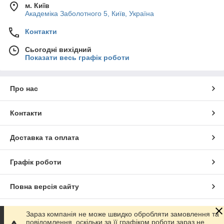
м. Київ
Академіка Заболотного 5, Київ, Україна
Контакти
Сьогодні вихідний
Показати весь графік роботи
Про нас
Контакти
Доставка та оплата
Графік роботи
Повна версія сайту
Сайт створено на маркетплейсі
Prom.ua
Зараз компанія не може швидко обробляти замовлення та
повідомлення, оскільки за її графіком роботи зараз не