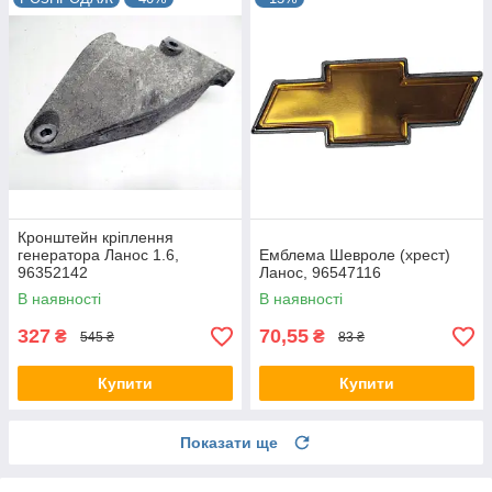
Кронштейн кріплення
генератора Ланос 1.6,
Емблема Шевроле (хрест)
96352142
Ланос, 96547116
В наявності
В наявності
327
70,55
₴
₴
545 ₴
83 ₴
Купити
Купити
Показати ще