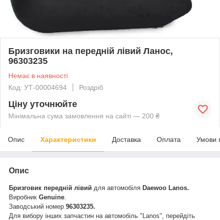
Бризговики на передній лівий Ланос,
96303235
Немає в наявності
Код: УТ-00004694
Роздріб
Ціну уточнюйте
Мінімальна сума замовлення на сайті — 200 ₴
Опис
Характеристики
Доставка
Оплата
Умови 
Опис
Бризговик передній лівий
для автомобіля
Daewoo Lanos.
Виробник
Genuine
.
Заводський номер
96303235.
Для вибору інших запчастин на автомобіль "Lanos", перейдіть