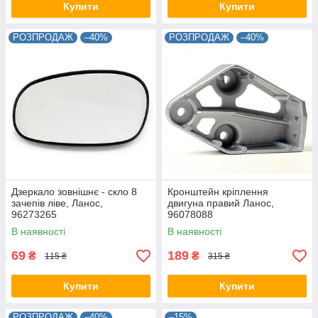
Купити
Купити
РОЗПРОДАЖ
–40%
РОЗПРОДАЖ
–40%
Дзеркало зовнішнє - скло 8
Кронштейн кріплення
зачепів ліве, Ланос,
двигуна правий Ланос,
96273265
96078088
В наявності
В наявності
69
189
₴
₴
115 ₴
315 ₴
Купити
Купити
РОЗПРОДАЖ
–40%
–15%