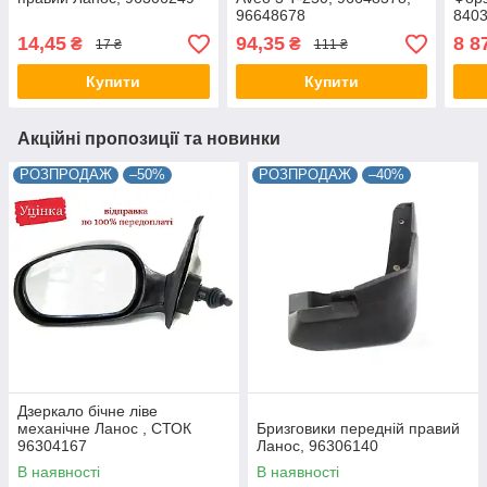
96648678
8403
14,45
94,35
8 8
₴
₴
17 ₴
111 ₴
Купити
Купити
Акційні пропозиції та новинки
РОЗПРОДАЖ
–50%
РОЗПРОДАЖ
–40%
Дзеркало бічне ліве
механічне Ланос , СТОК
Бризговики передній правий
96304167
Ланос, 96306140
В наявності
В наявності