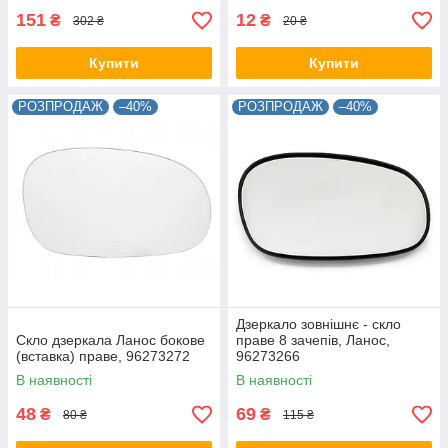
151
12
₴
₴
302 ₴
20 ₴
Купити
Купити
РОЗПРОДАЖ
–40%
РОЗПРОДАЖ
–40%
Дзеркало зовнішнє - скло
Скло дзеркала Ланос бокове
праве 8 зачепів, Ланос,
(вставка) праве, 96273272
96273266
В наявності
В наявності
48
69
₴
₴
80 ₴
115 ₴