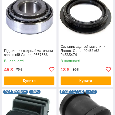
Сальник задньої маточини
Підшипник задньої маточини
Ланос, Сенс, 40х52х62,
зовнішній Ланос, 2667886
94535474
В наявності
В наявності
45
18
₴
₴
75 ₴
30 ₴
Купити
Купити
РОЗПРОДАЖ
–40%
РОЗПРОДАЖ
–40%