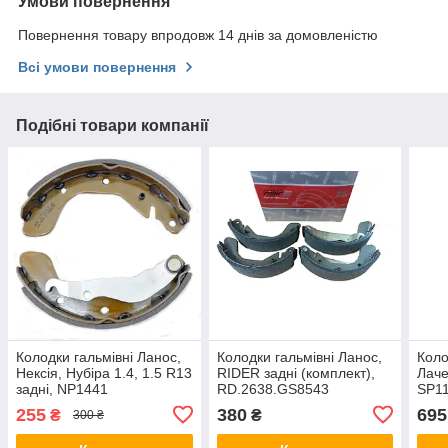
Умови повернення
Повернення товару впродовж 14 днів за домовленістю
Всі умови повернення
Подібні товари компанії
Колодки гальмівні Ланос,
Колодки гальмівні Ланос,
Коло
Нексія, Нубіра 1.4, 1.5 R13
RIDER задні (комплект),
Лаче
задні, NP1441
RD.2638.GS8543
SP1
255
380
695
₴
₴
300 ₴