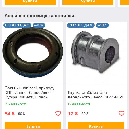
Купити
Купити
Акційні пропозиції та новинки
РОЗПРОДАЖ
–40%
РОЗПРОДАЖ
–40%
Сальник напівосі, приводу
КПП, Ланос, Ланос Авео
Втулка стабілізатора
Нубіра, Лачетті, Опель,
переднього Ланос, 96444469
35х55/61х10/15, 90182166
В наявності
В наявності
54
12
₴
₴
90 ₴
20 ₴
Купити
Купити