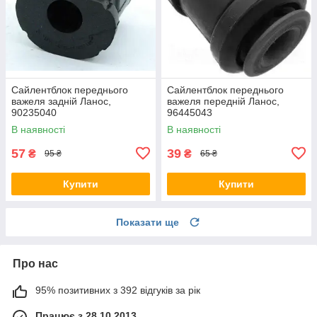
Сайлентблок переднього
Сайлентблок переднього
важеля задній Ланос,
важеля передній Ланос,
90235040
96445043
В наявності
В наявності
57
39
₴
₴
95 ₴
65 ₴
Купити
Купити
Показати ще
Про нас
95% позитивних з 392 відгуків за рік
Працює з 28.10.2013