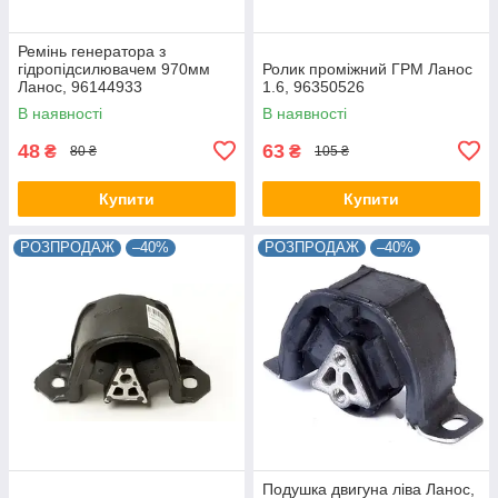
Ремінь генератора з
гідропідсилювачем 970мм
Ролик проміжний ГРМ Ланос
Ланос, 96144933
1.6, 96350526
В наявності
В наявності
48
63
₴
₴
80 ₴
105 ₴
Купити
Купити
РОЗПРОДАЖ
–40%
РОЗПРОДАЖ
–40%
Подушка двигуна ліва Ланос,