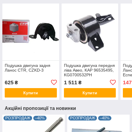
Подушка двигуна задня
Подушка двигуна передня
Поду
Ланос CTR, CZKD-3
ліва Авео, KAP 96535495,
Лано
KG0700532PH
Еспе
625
1 511
147
₴
₴
Купити
Купити
Акційні пропозиції та новинки
РОЗПРОДАЖ
–40%
РОЗПРОДАЖ
–40%