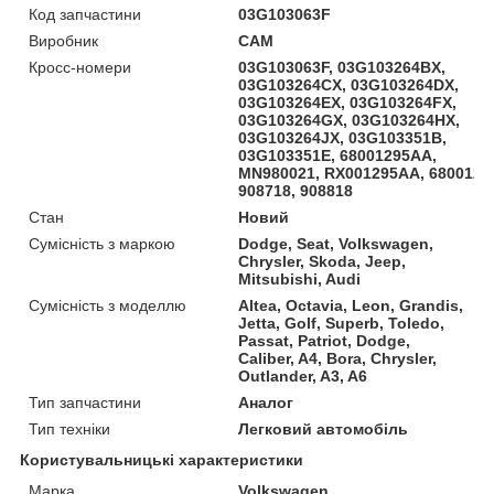
Код запчастини
03G103063F
Виробник
CAM
Кросс-номери
03G103063F, 03G103264BX,
03G103264CX, 03G103264DX,
03G103264EX, 03G103264FX,
03G103264GX, 03G103264HX,
03G103264JX, 03G103351B,
03G103351E, 68001295AA,
MN980021, RX001295AA, 6800129
908718, 908818
Стан
Новий
Сумісність з маркою
Dodge, Seat, Volkswagen,
Chrysler, Skoda, Jeep,
Mitsubishi, Audi
Сумісність з моделлю
Altea, Octavia, Leon, Grandis,
Jetta, Golf, Superb, Toledo,
Passat, Patriot, Dodge,
Caliber, A4, Bora, Chrysler,
Outlander, A3, A6
Тип запчастини
Аналог
Тип техніки
Легковий автомобіль
Користувальницькі характеристики
Марка
Volkswagen