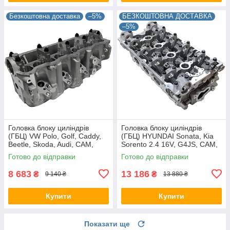
Безкоштовна доставка
–5%
БЕЗКОШТОВНА ДОСТАВКА
–5%
Головка блоку циліндрів
Головка блоку циліндрів
(ГБЦ) VW Polo, Golf, Caddy,
(ГБЦ) HYUNDAI Sonata, Kia
Beetle, Skoda, Audi, CAM,
Sorento 2.4 16V, G4JS, CAM,
038103351B, AMC 908703
22100-38410
Готово до відправки
Готово до відправки
8 683
13 186
₴
₴
9 140 ₴
13 880 ₴
Купити
Купити
Показати ще