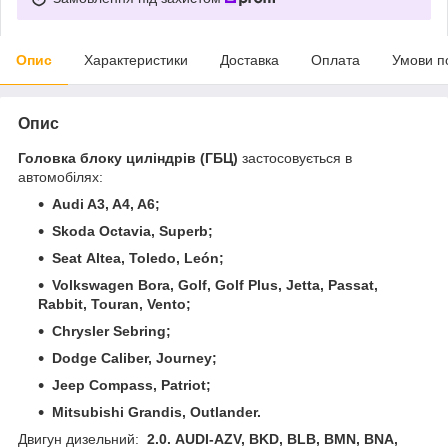
Опис
Характеристики
Доставка
Оплата
Умови п
Опис
Головка блоку циліндрів (ГБЦ)
застосовується в
автомобілях:
Audi A3, A4, A6;
Skoda Octavia, Superb;
Seat Altea, Toledo, León;
Volkswagen Bora, Golf, Golf Plus, Jetta, Passat,
Rabbit, Touran, Vento;
Chrysler Sebring;
Dodge Caliber, Journey;
Jeep Compass, Patriot;
Mitsubishi Grandis, Outlander.
Двигун дизельний:
2.0. AUDI-AZV, BKD, BLB, BMN, BNA,