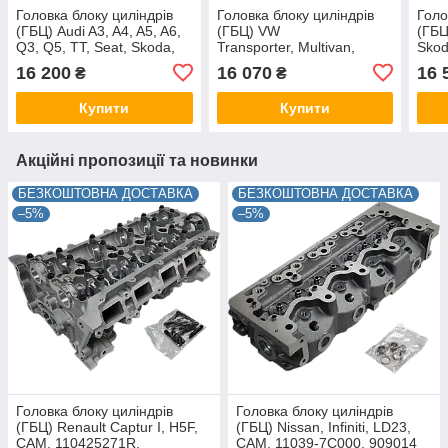
Головка блоку циліндрів
Головка блоку циліндрів
Голо
(ГБЦ) Audi A3, A4, A5, A6,
(ГБЦ) VW
(ГБЦ
Q3, Q5, TT, Seat, Skoda,
Transporter, Multivan,
Skod
VW CAM, 03L103265DX,
CFCA, 2.0TDI, CAM,
038
16 200
16 070
16 
₴
₴
AMC 908725
03L103351D, 908727
03G
Купити
Купити
Акційні пропозиції та новинки
БЕЗКОШТОВНА ДОСТАВКА
БЕЗКОШТОВНА ДОСТАВКА
–5%
–5%
Головка блоку циліндрів
Головка блоку циліндрів
(ГБЦ) Renault Captur I, H5F,
(ГБЦ) Nissan, Infiniti, LD23,
CAM, 110425271R,
CAM, 11039-7C000, 909014