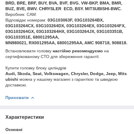
BRD, BRE, BRF, BUY, BVA, BVF, BVG. VW-BKP, BMA, BMR,
BUZ, BVE, BWV. CHRYSLER ECD, BSY. MITSUBISHI-BWC.
Виробник: CAM.
Відповідає номерам:
03G103063F, 03G103264BX,
03G103264CX, 03G103264DX, 03G103264EX, 03G103264FX,
03G103264GX, 03G103264HX, 03G103264JX, 03G103351B,
03G103351E, 68001295AA,
MN980021, RX001295AA, 68001295AA, AMC 908718, 908818.
Встановлювати головку
настійно рекомендуємо
на
сертифікованому СТО для збереження гарантії.
Купити головку блоку циліндрів
Audi, Skoda, Seat, Volkswagen, Chrysler, Dodge, Jeep, Mits
ubishi
можна у нашому магазині з гарантією та швидкою
доставкою.
Приховати
Характеристики
Основні