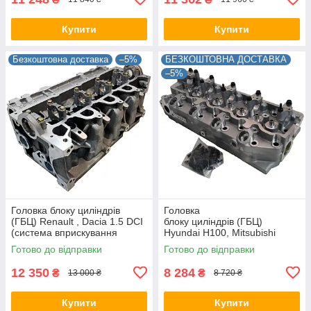
Купити
Купити
Безкоштовна доставка
–5%
БЕЗКОШТОВНА ДОСТАВКА
–5%
Головка блоку циліндрів
Головка
(ГБЦ) Renault , Dacia 1.5 DCI
блоку циліндрів (ГБЦ)
(система вприскування
Hyundai H100, Mitsubishi
Siemens), CAM, 110410442R,
Montero, CAM, 22100-42700,
Готово до відправки
Готово до відправки
AMC 908788
AMC 908770
12 350
8 284
₴
₴
13 000 ₴
8 720 ₴
Купити
Купити