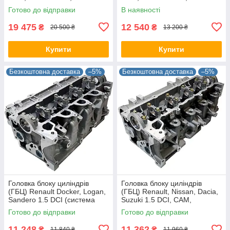
1104100Q2F, 910038
Готово до відправки
В наявності
19 475
12 540
₴
₴
20 500 ₴
13 200 ₴
Купити
Купити
Безкоштовна доставка
–5%
Безкоштовна доставка
–5%
Головка блоку циліндрів
Головка блоку циліндрів
(ГБЦ) Renault Docker, Logan,
(ГБЦ) Renault, Nissan, Dacia,
Sandero 1.5 DCI (система
Suzuki 1.5 DCI, CAM,
вприскування bosch), CAM,
7701473181, 908521
Готово до відправки
Готово до відправки
110413019R, 908790
11 248
11 362
₴
₴
11 840 ₴
11 960 ₴