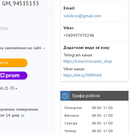
 GM, 94515133
solokros@gmail.com
2846
+380997970248
ма замовлення на сайті —
Telegram канал
https://t.me/crossauto_shop
пити
Viber канал
https://bit.ly/3Nffmhd
60-21-70
Графік роботи
Понеділок
08:00
17:00
повернення
гом 14 днів
за
Вівторок
08:00
17:00
Середа
08:00
17:00
Четвер
08:00
17:00