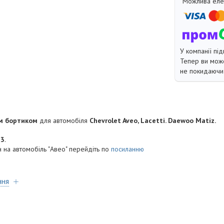
У компанії під
Тепер ви може
не покидаючи 
им бортиком
для автомобіля
Chevrolet Aveo, Lacetti. Daewoo Matiz.
33
.
 на автомобіль "Авео" перейдіть по
посиланню
ння