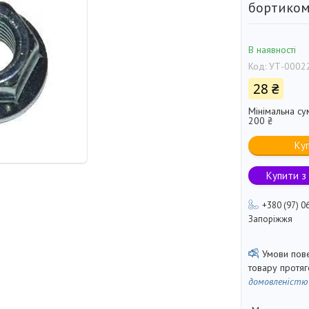
бортиком
В наявності
Код:
УТ-0002
28 ₴
Мінімальна су
200 ₴
Ку
Купити з
+380 (97) 0
Запоріжжя
товару протя
домовленістю