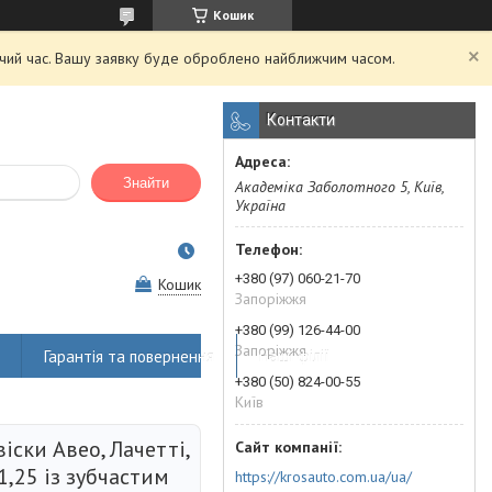
Кошик
очий час. Вашу заявку буде оброблено найближчим часом.
Контакти
Знайти
Академіка Заболотного 5, Київ,
Україна
+380 (97) 060-21-70
Кошик
Запоріжжя
+380 (99) 126-44-00
Запоріжжя
Гарантія та повернення
Наші філії
+380 (50) 824-00-55
Київ
віски Авео, Лачетті,
1,25 із зубчастим
https://krosauto.com.ua/ua/