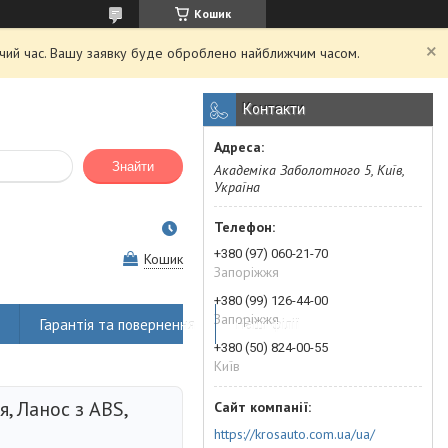
Кошик
очий час. Вашу заявку буде оброблено найближчим часом.
Контакти
Знайти
Академіка Заболотного 5, Київ,
Україна
+380 (97) 060-21-70
Кошик
Запоріжжя
+380 (99) 126-44-00
Запоріжжя
Гарантія та повернення
Наші філії
+380 (50) 824-00-55
Київ
, Ланос з ABS,
https://krosauto.com.ua/ua/