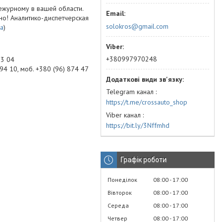
ежурному в вашей области.
но! Аналитико-диспетчерская
solokros@gmail.com
ua
)
+380997970248
53 04
94 10, моб. +380 (96) 874 47
Telegram канал
https://t.me/crossauto_shop
Viber канал
https://bit.ly/3Nffmhd
Графік роботи
Понеділок
08:00
17:00
Вівторок
08:00
17:00
Середа
08:00
17:00
Четвер
08:00
17:00