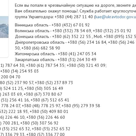
Если вы попали в чрезвычайную ситуацию на дороге, звоните д
Вам обязательно окажут помощь!. Служба работает круглосуточ
группа Укравтодора: +380 (44) 287 11 40 (
kae@ukravtodor.gov.
Вінницька область - +380 (432) 67 01 92
Волинська область - +380 (332) 78 54 69, +380 (332) 25 01 92
Донецька область - +380 (62) 352 22 55 , Моб. +380 (095) 152 
Дніпропетровська область - +380 (56) 234 16 84, +380 (56) 246 
30, +380 (66) 682 58 90
Житомирська область - +380 (41) 247 05 34
Закарпатська обалсть - +380 (31) 264 30 49
61) 787 64 30, +380 (61) 787 54 35; +380 (50) 321 43 09;
 +380 (34) 254 93 03
) 200 04 70
80 (52) 237 90 57, +380 (52) 237 89 73
4) 524 11 25, +380 (50) 305 16 49
2) 263 03 69, +380 (67) 370 80 67
 (51) 256 41 16, +380 (67) 512 65 41
 778 24 07, +380 (48) 778 25 97, +380 (95) 279 39 58
(532) 222 18 93, +380 (50) 409 80 01
36) 226 46 10, +380 (36) 226 46 60
2) 700 281, +380 (50) 307 56 92
0 (35) 252 65 32, +380 (35) 252 65 32
57) 336 79 33, +380 (57) 336 77 00