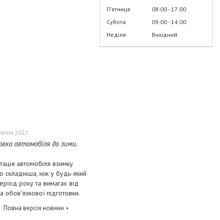
Пʼятниця
08:00
17:00
Субота
09:00
14:00
Неділя
Вихідний
овтня 2022
овка автомобіля до зими.
тація автомобіля взимку
о складніша, ніж у будь-який
еріод року та вимагає від
а обов'язкової підготовки.
Повна версія новини