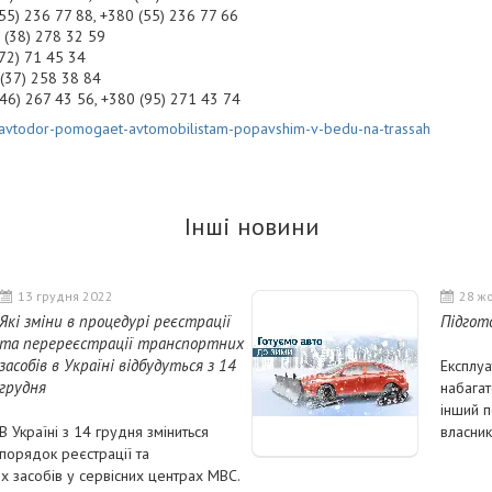
55) 236 77 88, +380 (55) 236 77 66
 (38) 278 32 59
472) 71 45 34
 (37) 258 38 84
(46) 267 43 56, +380 (95) 271 43 74
kravtodor-pomogaet-avtomobilistam-popavshim-v-bedu-na-trassah
Інші новини
13 грудня 2022
28 ж
Які зміни в процедурі реєстрації
Підгот
та перереєстрації транспортних
засобів в Україні відбудуться з 14
Експлуа
грудня
набагат
інший п
В Україні з 14 грудня зміниться
власник
порядок реєстрації та
их засобів у сервісних центрах МВС.