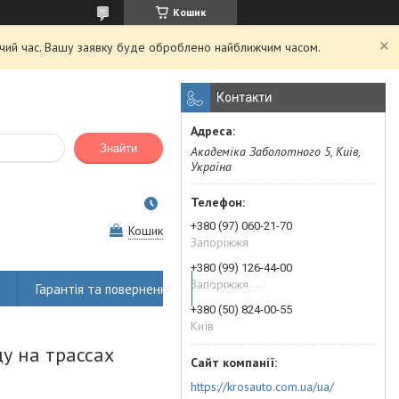
Кошик
очий час. Вашу заявку буде оброблено найближчим часом.
Контакти
Знайти
Академіка Заболотного 5, Київ,
Україна
+380 (97) 060-21-70
Кошик
Запоріжжя
+380 (99) 126-44-00
Запоріжжя
Гарантія та повернення
Наші філії
+380 (50) 824-00-55
Київ
у на трассах
https://krosauto.com.ua/ua/