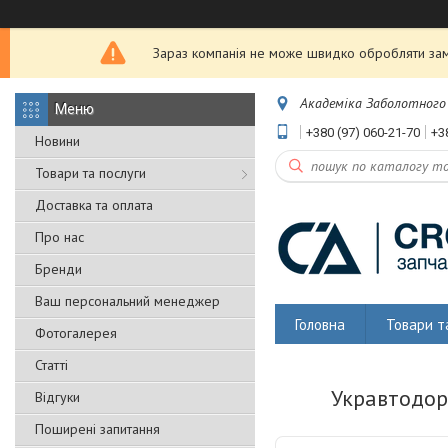
Зараз компанія не може швидко обробляти замо
Академіка Заболотного 5
+380 (97) 060-21-70
+3
Новини
Товари та послуги
Доставка та оплата
Про нас
Бренди
Ваш персональний менеджер
Головна
Товари т
Фотогалерея
Статті
Укравтодор
Відгуки
Поширені запитання