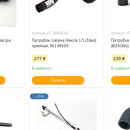
УТ-00008207
УТ
ільтра
Патрубок сапуна Нексія 1.5 (16кл)
Патрубок
оригінал, 96144104
(BOSUNG) 
277 ₴
239 ₴
В наявності
В наявност
Купити
–15%