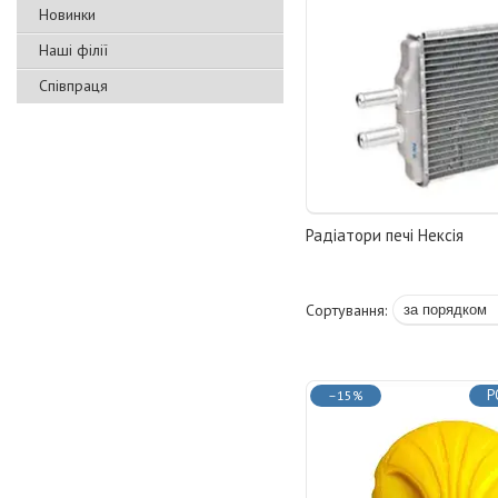
Новинки
Наші філії
Співпраця
Радіатори печі Нексія
Р
–15%