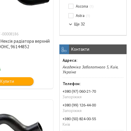
Ascona
1
Astra
1
Ще 32
-00008186
Нексія радіатора верхній
 DOHC, 96144852
Контакти
Академіка Заболотного 5, Київ,
і
Україна
Купити
+380 (97) 060-21-70
Запоріжжя
+380 (99) 126-44-00
Запоріжжя
+380 (50) 824-00-55
Київ