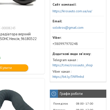
https://krosauto.com.ua/ua/
solokros@gmail.com
-00008243
 радіатора верхній
SOHC Нексія, 96180322
+380997970248
і
Telegram канал
https://t.me/crossauto_shop
Купити
Viber канал
https://bit.ly/3Nffmhd
Графік роботи
Понеділок
08:00
17:00
Вівторок
08:00
17:00