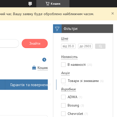
Кошик
очий час. Вашу заявку буде оброблено найближчим часом.
Фільтри
Ціна
Знайти
Наявність
В наявності
25
Кошик
Акція
Товари зі знижками
6
Гарантія та повернення
Наші філії
Виробник
ADWA
1
Bosung
3
Chevrolet
7