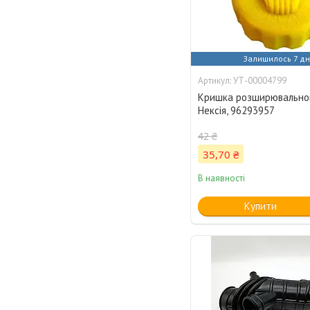
Залишилось 7 дн
УТ-00004799
Кришка розширювально
Нексія, 96293957
42 ₴
35,70 ₴
В наявності
Купити