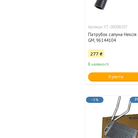
УТ-00008207
Патрубок сапуна Нексія 1
GM, 96144104
277 ₴
В наявності
Купити
Р
–5%