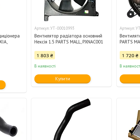
УТ-00010993
УТ
диціонера
Вентилятор радіатора основний
Вентилят
IA,
Нексія 1.5 PARTS MALL, PXNAC001
PARTS MA
1 803 ₴
1 720 ₴
В наявності
В наявност
Купити