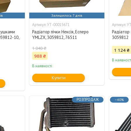
ів
Залишилось 7 днів
УТ-00015671
УТ
 вушками
Радіатор пічки Нексія, Есперо
Радіатор п
059812-10,
YMLZX, 3059812, 76511
3059812
1 040 ₴
1 124 ₴
988 ₴
В наявност
В наявності
Купити
РОЗПРОДАЖ
–40%