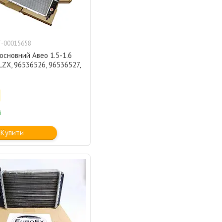
-00015658
основний Авео 1.5-1.6
ZX, 96536526, 96536527,
і
Купити