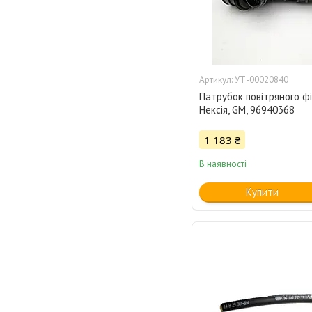
УТ-00020840
Патрубок повітряного ф
Нексія, GM, 96940368
1 183 ₴
В наявності
Купити