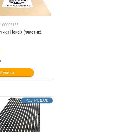
-00007155
ічки Нексія (пластик),
і
Купити
РОЗПРОДАЖ