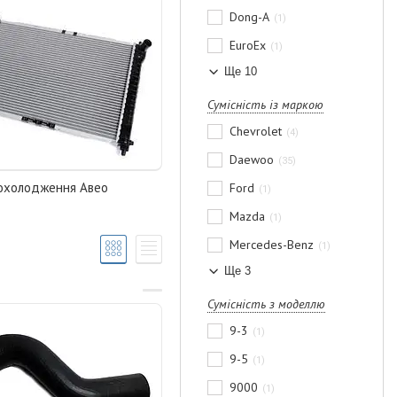
Dong-A
1
EuroEx
1
Ще 10
Сумісність із маркою
Chevrolet
4
Daewoo
35
охолодження Авео
Ford
1
Mazda
1
Mercedes-Benz
1
Ще 3
Сумісність з моделлю
9-3
1
9-5
1
9000
1