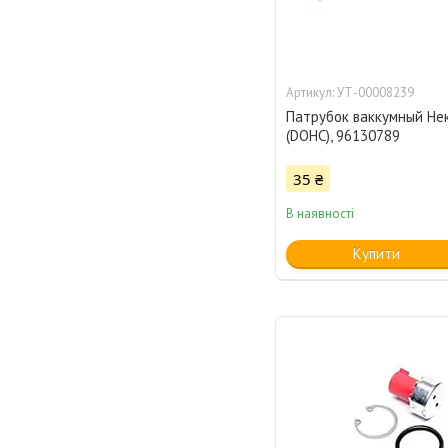
УТ-00008239
Патрубок ваккумный Нек
(DOHC), 96130789
35 ₴
В наявності
Купити