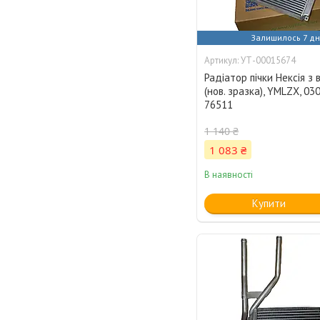
Залишилось 7 дн
УТ-00015674
Радіатор пічки Нексія з
(нов. зразка), YMLZX, 03
76511
1 140 ₴
1 083 ₴
В наявності
Купити