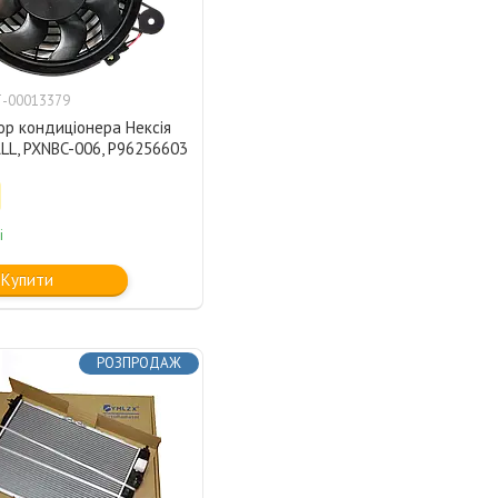
-00013379
ор кондиціонера Нексія
LL, PXNBC-006, P96256603
і
Купити
РОЗПРОДАЖ