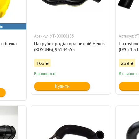
ів
УТ-00008185
УТ
го бачка
Патрубок радіатора нижній Нексія
Патрубок 
(BOSUNG), 96144555
(DYC) 1.5
163 ₴
239 ₴
В наявності
В наявност
Купити