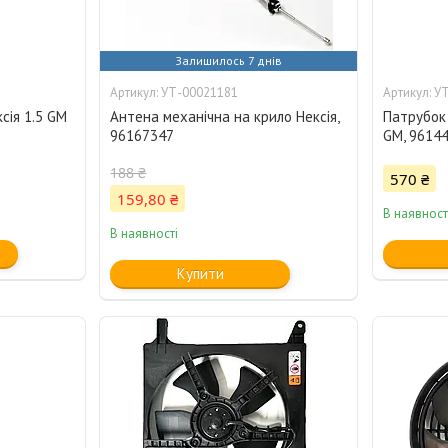
Залишилось 7 днів
УТ-00021181
УТ
сія 1.5 GM
Антена механічна на крило Нексія,
Патрубок 
96167347
GM, 9614
188 ₴
570 ₴
159,80 ₴
В наявност
В наявності
Купити