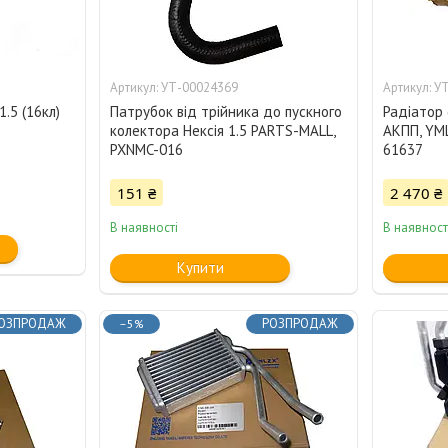
УТ-00024369
УТ
.5 (16кл)
Патрубок від трійника до пускного
Радіатор 
колектора Нексія 1.5 PARTS-MALL,
АКПП, YML
PXNMC-016
61637
151 ₴
2 470 ₴
В наявності
В наявност
Купити
ОЗПРОДАЖ
РОЗПРОДАЖ
–5%