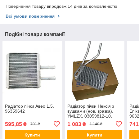
Повернення товару впродовж 14 днів за домовленістю
Всі умови повернення
Подібні товари компанії
Радіатор пічки Авео 1.5,
Радіатор пічки Нексія з
Раді
96359642
вушками (нов. зразка),
Епік
YMLZX, 03059812-10,
9632
76511
595,85
1 083
741
₴
₴
701 ₴
1 140 ₴
Купити
Купити