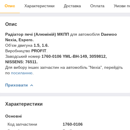
Опис
Характеристики
Доставка
Оплата
Умови п
Опис
Радіатор печі (Алюміній) МКПП
для автомобіля
Daewoo
Nexia, Espero.
Об'єм двигуна
1.5, 1.6.
Виробництво
PROFIT
.
Заводський номер
1760-0106 YML-BH-149, 3059812,
NISSENS: 76511.
Для вибору інших запчастин на автомобіль "Nexia", перейдіть
по
посиланню
.
Приховати
Характеристики
Основні
Код запчастини
1760-0106