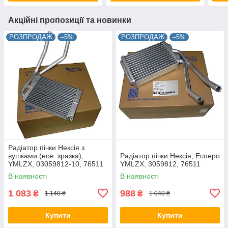
Акційні пропозиції та новинки
РОЗПРОДАЖ
–5%
РОЗПРОДАЖ
–5%
Радіатор пічки Нексія з
вушками (нов. зразка),
Радіатор пічки Нексія, Есперо
YMLZX, 03059812-10, 76511
YMLZX, 3059812, 76511
В наявності
В наявності
1 083
988
₴
₴
1 140 ₴
1 040 ₴
Купити
Купити