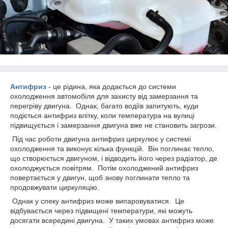
Антифриз
- це рідина, яка додається до системи
охолодження автомобіля для захисту від замерзання та
перегріву двигуна. Однак, багато водіїв запитують, куди
подіється антифриз влітку, коли температура на вулиці
підвищується і замерзання двигуна вже не становить загрози.
Під час роботи двигуна антифриз циркулює у системі
охолодження та виконує кілька функцій. Він поглинає тепло,
що створюється двигуном, і відводить його через радіатор, де
охолоджується повітрям. Потім охолоджений антифриз
повертається у двигун, щоб знову поглинати тепло та
продовжувати циркуляцію.
Однак у спеку антифриз може випаровуватися. Це
відбувається через підвищені температури, які можуть
досягати всередині двигуна. У таких умовах антифриз може