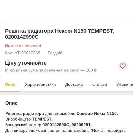
Решітка радіатора Нексія N150 TEMPEST,
0200142990C
Немає в наявності
Код: УТ-00010865
Роздріб
Ціну уточнюйте
Мінімальна сума замовлення на сайті — 200 ₴
Опис
Характеристики
Доставка
Оплата
Умови п
Опис
Решітка радіатора
для автомобіля
Daewoo Nexia N150.
Виробництво
TEMPEST
.
Заводський номер
0200142990C, 96209251
.
Для вибору інших запчастин на автомобіль "Nexia", перейдіть