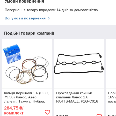
Умови повернення
Повернення товару впродовж 14 днів за домовленістю
Всі умови повернення
Подібні товари компанії
Кільця поршневі 1.6 (0.50,
Прокладання кришки
Порш
79.50) Ланос, Авео,
клапанів Ланос 1.6
16V
Лачетті, Такума, Нубіра,
PARTS-MALL, P1G-C016
пал
93740227
PXM
284,75
₴/
комплект