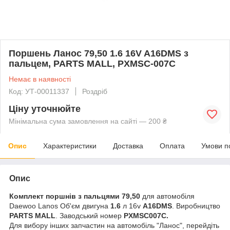
Поршень Ланос 79,50 1.6 16V A16DMS з
пальцем, PARTS MALL, PXMSC-007C
Немає в наявності
Код: УТ-00011337
Роздріб
Ціну уточнюйте
Мінімальна сума замовлення на сайті — 200 ₴
Опис
Характеристики
Доставка
Оплата
Умови п
Опис
Комплект поршнів з пальцями 79,50
для автомобіля
Daewoo Lanos Об'єм двигуна
1.6
л 16v
A16DMS
. Виробництво
PARTS MALL
. Заводський номер
PXMSC007C.
Для вибору інших запчастин на автомобіль "Ланос", перейдіть