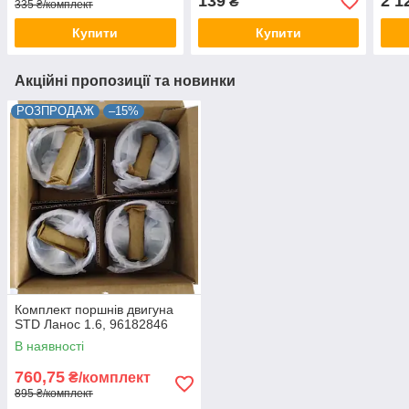
139
2 1
₴
335 ₴/комплект
Купити
Купити
Акційні пропозиції та новинки
РОЗПРОДАЖ
–15%
Комплект поршнів двигуна
STD Ланос 1.6, 96182846
В наявності
760,75
₴/комплект
895 ₴/комплект