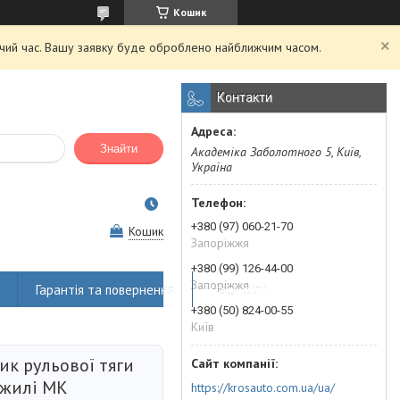
Кошик
очий час. Вашу заявку буде оброблено найближчим часом.
Контакти
Знайти
Академіка Заболотного 5, Київ,
Україна
+380 (97) 060-21-70
Кошик
Запоріжжя
+380 (99) 126-44-00
Запоріжжя
Гарантія та повернення
Наші філії
+380 (50) 824-00-55
Київ
ик рульової тяги
жилі МК
https://krosauto.com.ua/ua/