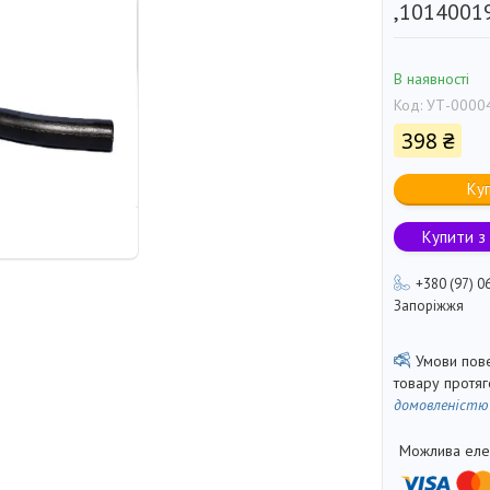
,1014001
В наявності
Код:
УТ-0000
398 ₴
Ку
Купити з
+380 (97) 0
Запоріжжя
товару протя
домовленістю