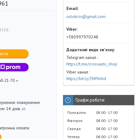
961
solokros@gmail.com
4368
+380997970248
пити
Telegram канал
https://t.me/crossauto_shop
Viber канал
https://bit.ly/3Nffmhd
60-21-70
Графік роботи
повернення
гом 14 днів
за
Понеділок
08:00
17:00
Вівторок
08:00
17:00
Середа
08:00
17:00
Четвер
08:00
17:00