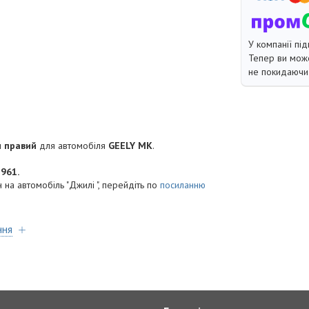
У компанії під
Тепер ви може
не покидаючи 
и правий
для автомобіля
GEELY MK
.
961.
 на автомобіль "Джилі ", перейдіть по
посиланню
ння