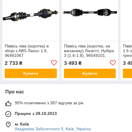
Піввісь ліва (коротка) в
Піввісь ліва (коротка, на
Півв
зборі з ABS Ланос 1.6,
механику) Лачетті, Нубіра
1.6 
96481067
3 (1.6-1.8), 96549101,
трех
96549116
2 733
3 493
3 4
₴
₴
Купити
Купити
Про нас
95% позитивних з 387 відгуків за рік
Працює з 28.10.2013
м. Київ
Академіка Заболотного 5, Київ, Україна