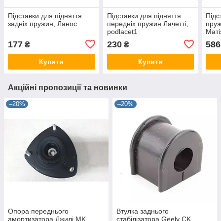
Підставки для підняття
Підставки для підняття
Підс
задніх пружин, Ланос
передніх пружин Лачетті,
пруж
podlacet1
Маті
177
230
586
₴
₴
Купити
Купити
Акційні пропозиції та новинки
–20%
–20%
Опора переднього
Втулка заднього
амортизатора Джилі MK,
стабілізатора Geely CK,