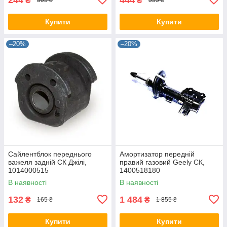
₴
₴
305 ₴
555 ₴
Купити
Купити
–20%
–20%
Сайлентблок переднього
Амортизатор передній
важеля задній СК Джілі,
правий газовий Geely СК,
1014000515
1400518180
В наявності
В наявності
132
1 484
₴
₴
165 ₴
1 855 ₴
Купити
Купити