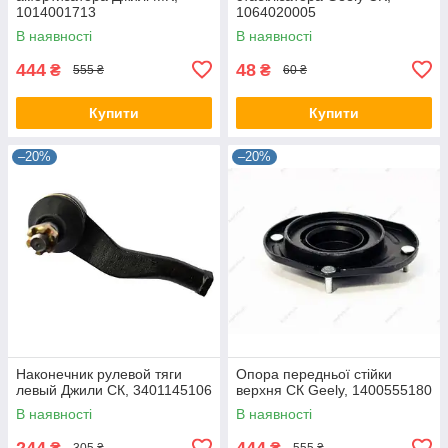
1014001713
1064020005
В наявності
В наявності
444
48
₴
₴
555 ₴
60 ₴
Купити
Купити
–20%
–20%
Наконечник рулевой тяги
Опора передньої стійки
левый Джили СК, 3401145106
верхня СК Geely, 1400555180
В наявності
В наявності
244
444