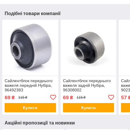
Подібні товари компанії
Сайлентблок переднього
Сайлентблок переднього
Сайл
важеля передній Нубіра,
важеля задній Нубіра,
важе
96492383
96308002
902
69
69
57
₴
₴
115 ₴
115 ₴
Купити
Купити
Акційні пропозиції та новинки