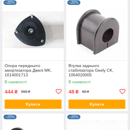
–20%
–20%
Опора переднього
Втулка заднього
амортизатора Джилі MK,
стабілізатора Geely CK,
1014001713
1064020005
В наявності
В наявності
444
48
₴
₴
555 ₴
60 ₴
Купити
Купити
–20%
–20%