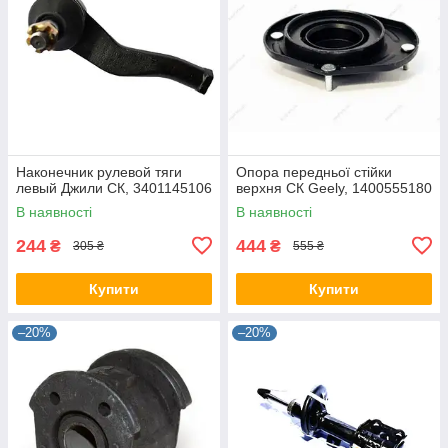
Наконечник рулевой тяги
Опора передньої стійки
левый Джили СК, 3401145106
верхня СК Geely, 1400555180
В наявності
В наявності
244
444
₴
₴
305 ₴
555 ₴
Купити
Купити
–20%
–20%