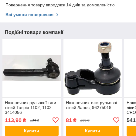
Повернення товару впродовж 14 днів за домовленістю
Всі умови повернення
Подібні товари компанії
Наконечник рульової тяги
Наконечник тяги рульової
Нако
лівий Таврія 1102, 1102-
лівий Ланос, 96275018
ліви
3414056
CRO
113,90
81
541
₴
₴
134 ₴
135 ₴
Купити
Купити