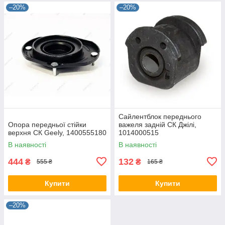
–20%
–20%
Сайлентблок переднього
Опора передньої стійки
важеля задній СК Джілі,
верхня СК Geely, 1400555180
1014000515
В наявності
В наявності
444
132
₴
₴
555 ₴
165 ₴
Купити
Купити
–20%