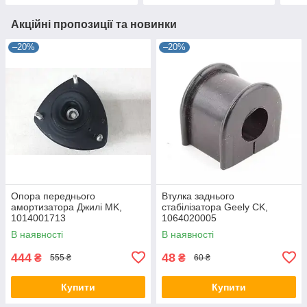
Акційні пропозиції та новинки
–20%
–20%
Опора переднього
Втулка заднього
амортизатора Джилі MK,
стабілізатора Geely CK,
1014001713
1064020005
В наявності
В наявності
444
48
₴
₴
555 ₴
60 ₴
Купити
Купити