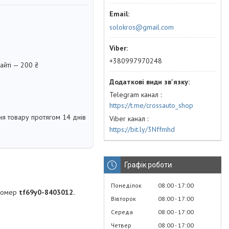
solokros@gmail.com
+380997970248
айті — 200 ₴
Telegram канал
https://t.me/crossauto_shop
я товару протягом 14 днів
Viber канал
https://bit.ly/3Nffmhd
Графік роботи
Понеділок
08:00
17:00
 номер
tf69y0-8403012.
Вівторок
08:00
17:00
Середа
08:00
17:00
Четвер
08:00
17:00