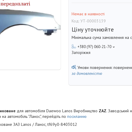
Немає в наявності
Код:
УТ-00003139
Ціну уточнюйте
Мінімальна сума замовлення на с
+380 (97) 060-21-70
Запоріжжя
поверненн
за домовленістю
инковане
для автомобіля Daewoo Lanos Виробництво
ZAZ
. Заводський
 на автомобіль "Ланос", перейдіть по
посиланню
оване ЗАЗ Lanos / Ланос, tf69y0-8403012