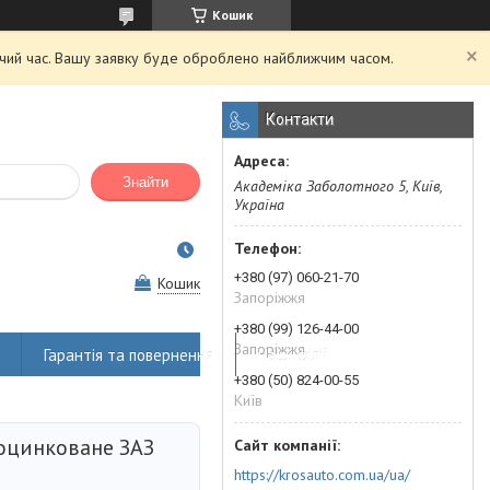
Кошик
очий час. Вашу заявку буде оброблено найближчим часом.
Контакти
Знайти
Академіка Заболотного 5, Київ,
Україна
+380 (97) 060-21-70
Кошик
Запоріжжя
+380 (99) 126-44-00
Запоріжжя
Гарантія та повернення
Наші філії
+380 (50) 824-00-55
Київ
оцинковане ЗАЗ
https://krosauto.com.ua/ua/