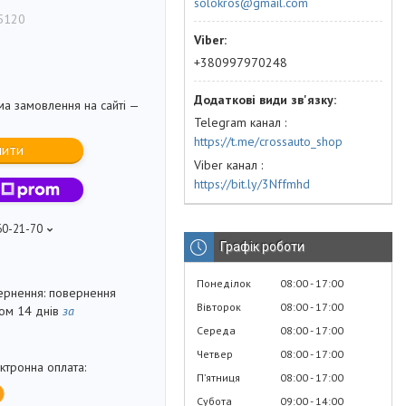
solokros@gmail.com
5120
+380997970248
ма замовлення на сайті —
Telegram канал
https://t.me/crossauto_shop
пити
Viber канал
https://bit.ly/3Nffmhd
60-21-70
Графік роботи
Понеділок
08:00
17:00
повернення
Вівторок
08:00
17:00
гом 14 днів
за
Середа
08:00
17:00
Четвер
08:00
17:00
Пʼятниця
08:00
17:00
Субота
09:00
14:00