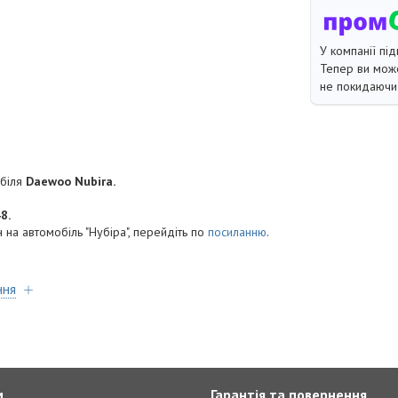
У компанії під
Тепер ви може
не покидаючи 
біля
Daewoo Nubira.
8.
 на автомобіль "Нубіра", перейдіть по
посиланню
.
ння
м
Гарантія та повернення