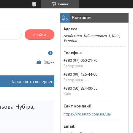
Кошик
Контакти
Знайти
Академіка Заболотного 5, Київ,
Україна
+380 (97) 060-21-70
Кошик
Запоріжжя
+380 (99) 126-44-00
Запоріжжя
Гарантія та повернення
Наші філії
+380 (50) 824-00-55
Київ
ьова Нубіра,
https://krosauto.com.ua/ua/