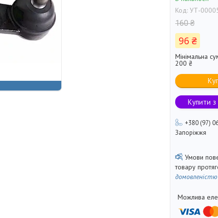
Код:
УТ-0000
160 ₴
96 ₴
Мінімальна су
200 ₴
Ку
Купити з
+380 (97) 0
Запоріжжя
товару протя
домовленістю