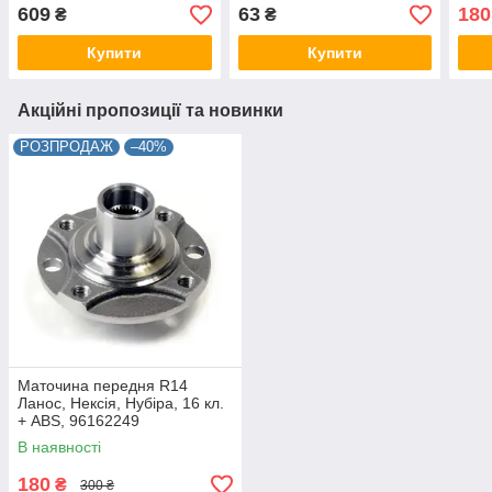
609
63
180
₴
₴
Купити
Купити
Акційні пропозиції та новинки
РОЗПРОДАЖ
–40%
Маточина передня R14
Ланос, Нексія, Нубіра, 16 кл.
+ ABS, 96162249
В наявності
180
₴
300 ₴