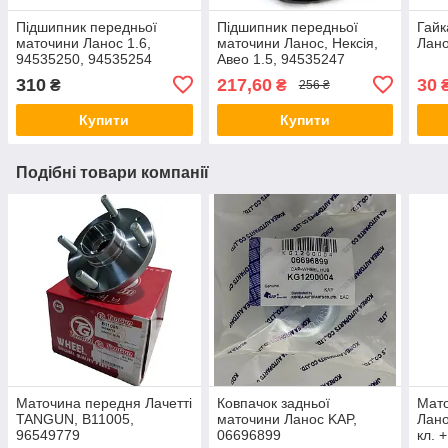
Підшипник передньої
Підшипник передньої
Гайк
маточини Ланос 1.6,
маточини Ланос, Нексія,
Лано
94535250, 94535254
Авео 1.5, 94535247
310
217,60
30
₴
₴
256 ₴
Купити
Купити
Подібні товари компанії
Маточина передня Лачетті
Ковпачок задньої
Мат
TANGUN, B11005,
маточини Ланос KAP,
Лано
96549779
06696899
кл. 