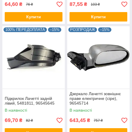
64,60
87,55
₴
₴
76 ₴
103 ₴
Купити
Купити
100% ПЕРЕДОПЛАТА
–15%
РОЗПРОДАЖ
–15%
Дзеркало Лачетті зовнішнє
Підкрилок Лачетті задній
праве електричне (сіре),
лівий, 5481811, 96545645
96545714
В наявності
В наявності
69,70
643,45
₴
₴
82 ₴
757 ₴