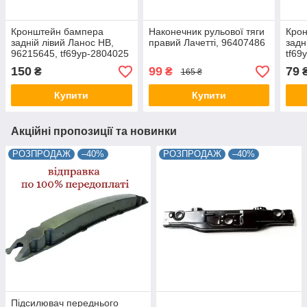
Кронштейн бампера
Наконечник рульової тяги
Кро
задній лівий Ланос НВ,
правий Лачетті, 96407486
задн
96215645, tf69yp-2804025
tf69
150
99
79
₴
₴
165 ₴
Купити
Купити
Акційні пропозиції та новинки
РОЗПРОДАЖ
–40%
РОЗПРОДАЖ
–40%
Підсилювач переднього