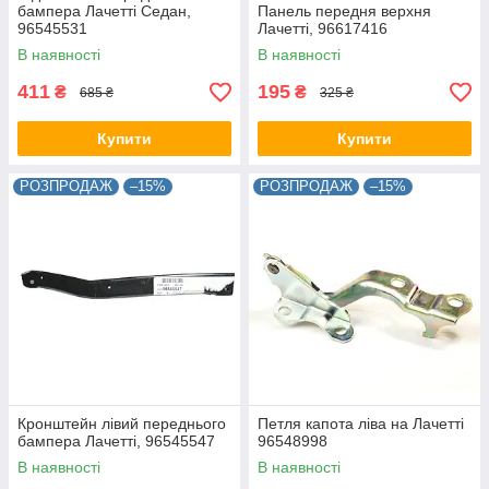
бампера Лачетті Седан,
Панель передня верхня
96545531
Лачетті, 96617416
В наявності
В наявності
411
195
₴
₴
685 ₴
325 ₴
Купити
Купити
РОЗПРОДАЖ
–15%
РОЗПРОДАЖ
–15%
Кронштейн лівий переднього
Петля капота ліва на Лачетті
бампера Лачетті, 96545547
96548998
В наявності
В наявності