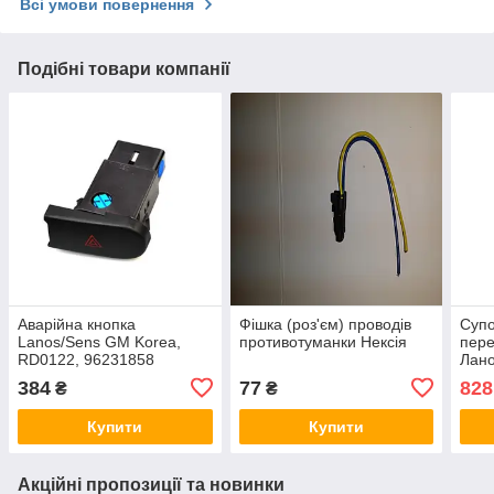
Всі умови повернення
Подібні товари компанії
Аварійна кнопка
Фішка (роз'єм) проводів
Супо
Lanos/Sens GM Korea,
противотуманки Нексія
пере
RD0122, 96231858
Лано
384
77
828
₴
₴
Купити
Купити
Акційні пропозиції та новинки