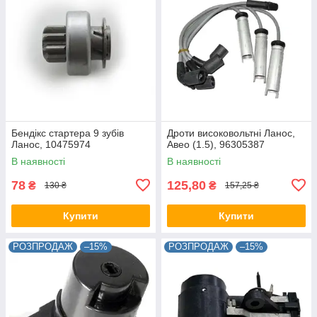
Бендікс стартера 9 зубів
Дроти високовольтні Ланос,
Ланос, 10475974
Авео (1.5), 96305387
В наявності
В наявності
78
125,80
₴
₴
130 ₴
157,25 ₴
Купити
Купити
РОЗПРОДАЖ
–15%
РОЗПРОДАЖ
–15%