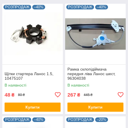
РОЗПРОДАЖ
–40%
РОЗПРОДАЖ
–40%
Рамка склопідіймача
Щітки стартера Ланос 1.5,
передня ліва Ланос шест,
10475107
96304038
В наявності
В наявності
48
267
₴
₴
80 ₴
445 ₴
Купити
Купити
РОЗПРОДАЖ
–40%
РОЗПРОДАЖ
–20%