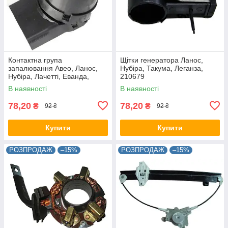
Контактна група
Щітки генератора Ланос,
запалювання Авео, Ланос,
Нубіра, Такума, Леганза,
Нубіра, Лачетті, Еванда,
210679
96238726
В наявності
В наявності
78,20
78,20
₴
₴
92 ₴
92 ₴
Купити
Купити
РОЗПРОДАЖ
–15%
РОЗПРОДАЖ
–15%