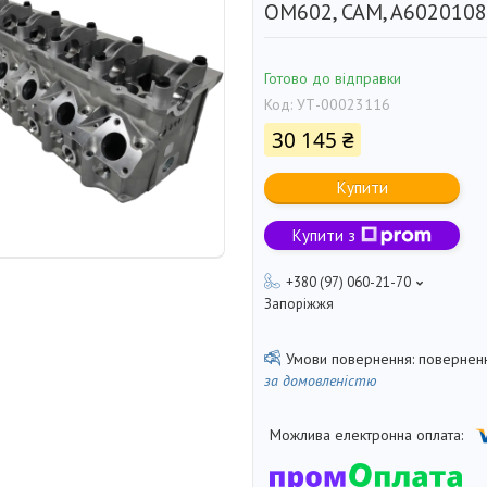
OM602, CAM, A6020108
Готово до відправки
Код:
УТ-00023116
30 145 ₴
Купити
Купити з
+380 (97) 060-21-70
Запоріжжя
поверненн
за домовленістю