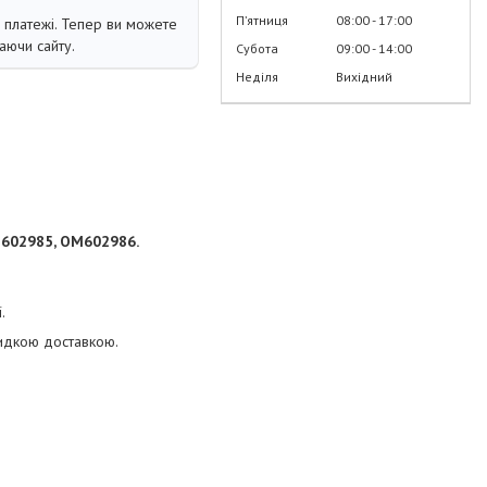
Пʼятниця
08:00
17:00
і платежі. Тепер ви можете
аючи сайту.
Субота
09:00
14:00
Неділя
Вихідний
M602985, OM602986.
.
видкою доставкою.