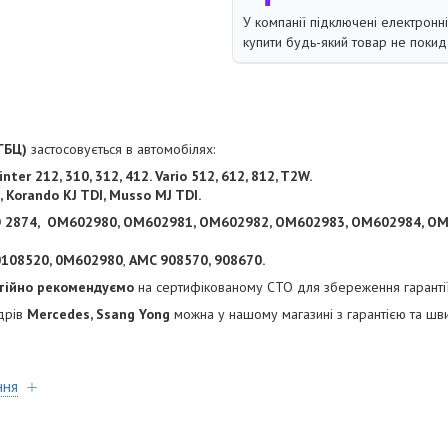
У компанії підключені електронн
купити будь-який товар не покид
ГБЦ)
застосовується в автомобілях:
ter 212, 310, 312, 412. Vario 512, 612, 812, T2W.
 Korando KJ TDI, Musso MJ TDI.
TD 2874, OM602980, OM602981, OM602982, OM602983, OM602984, O
108520, 0M602980
,
AMC 908570, 908670
.
тійно рекомендуємо
на сертифікованому СТО для збереження гарантії
ндрів
Mercedes, Ssang Yong
можна у нашому магазині з гарантією та ш
ння