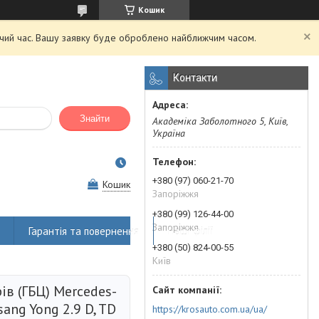
Кошик
очий час. Вашу заявку буде оброблено найближчим часом.
Контакти
Знайти
Академіка Заболотного 5, Київ,
Україна
+380 (97) 060-21-70
Кошик
Запоріжжя
+380 (99) 126-44-00
Запоріжжя
Гарантія та повернення
Наші філії
+380 (50) 824-00-55
Київ
ів (ГБЦ) Mercedes-
Ssang Yong 2.9 D, TD
https://krosauto.com.ua/ua/