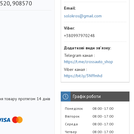
520, 908570
solokros@gmail.com
+380997970248
Telegram канал
https://t.me/crossauto_shop
Viber канал
https://bit.ly/3Nffmhd
Графік роботи
я товару протягом 14 днів
Понеділок
08:00
17:00
Вівторок
08:00
17:00
Середа
08:00
17:00
Четвер
08:00
17:00