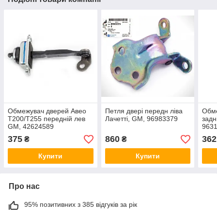
Обмежувач дверей Авео
Петля двері передн ліва
Обме
Т200/Т255 передній лев
Лачетті, GM, 96983379
задн
GM, 42624589
963
375
860
362
₴
₴
Купити
Купити
Про нас
95% позитивних з 385 відгуків за рік