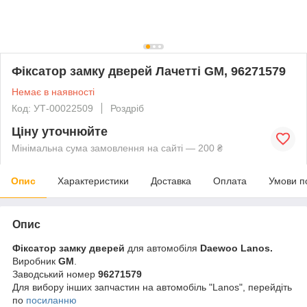
Фіксатор замку дверей Лачетті GM, 96271579
Немає в наявності
Код: УТ-00022509
Роздріб
Ціну уточнюйте
Мінімальна сума замовлення на сайті — 200 ₴
Опис
Характеристики
Доставка
Оплата
Умови п
Опис
Фіксатор замку дверей
для автомобіля
Daewoo Lanos.
Виробник
GM
.
Заводський номер
96271579
Для вибору інших запчастин на автомобіль "Lanos", перейдіть
по
посиланню