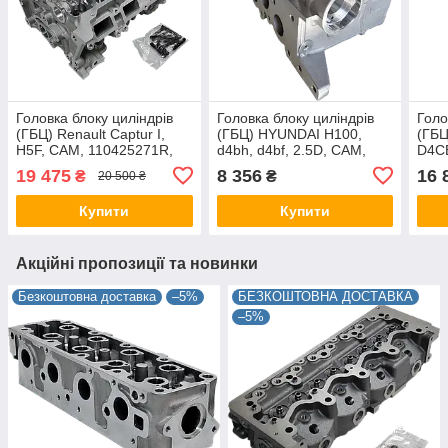
Головка блоку циліндрів
Головка блоку циліндрів
Голо
(ГБЦ) Renault Captur I,
(ГБЦ) HYUNDAI Н100,
(ГБЦ
H5F, CAM, 110425271R,
d4bh, d4bf, 2.5D, CAM,
D4CB
1104100Q2F, 910038
2210042750, 908771
908
19 475
8 356
16 
₴
₴
20 500 ₴
Купити
Купити
Акційні пропозиції та новинки
Безкоштовна доставка
–5%
БЕЗКОШТОВНА ДОСТАВКА
–5%