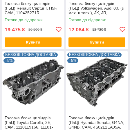
Головка блоку циліндрів
Головка блоку циліндрів
(ГБЦ) Renault Captur I, H5F,
(ГБЦ) Volkswagen, Audi 80, (з
CAM, 110425271R,
мех. штовх.), JK, JR,
1104100Q2F, 910038
CAM,068103373D,
Готово до відправки
Готово до відправки
068103351E, 908010
19 475
12 084
₴
₴
20 500 ₴
12 720 ₴
Купити
Купити
БЕЗКОШТОВНА ДОСТАВКА
БЕЗКОШТОВНА ДОСТАВКА
–5%
–5%
Головка блока циліндрів
Головка блоку циліндрів
(ГБЦ) Toyota Corolla, 2E,
(ГБЦ) Hyundai Sonata, G4NA,
CAM, 1110119166, 11101-
G4NB, CAM, 4S02L2EA05A,