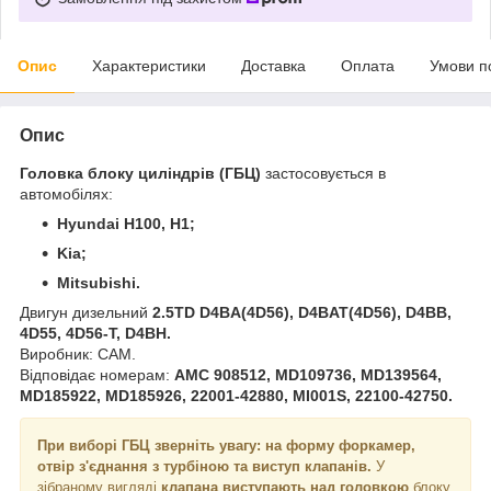
Опис
Характеристики
Доставка
Оплата
Умови п
Опис
Головка блоку циліндрів (ГБЦ)
застосовується в
автомобілях:
Hyundai H100, H1;
Kia;
Mitsubishi.
Двигун дизельний
2.5TD D4BA(4D56), D4BAT(4D56), D4BB,
4D55, 4D56-T, D4BH.
Виробник: CAM.
Відповідає номерам:
AMC 908512,
MD109736, MD139564,
MD185922, MD185926, 22001-42880, MI001S, 22100-42750.
При виборі ГБЦ зверніть увагу: на форму форкамер,
отвір з'єднання з турбіною та виступ клапанів.
У
зібраному вигляді
клапана виступають над головкою
блоку