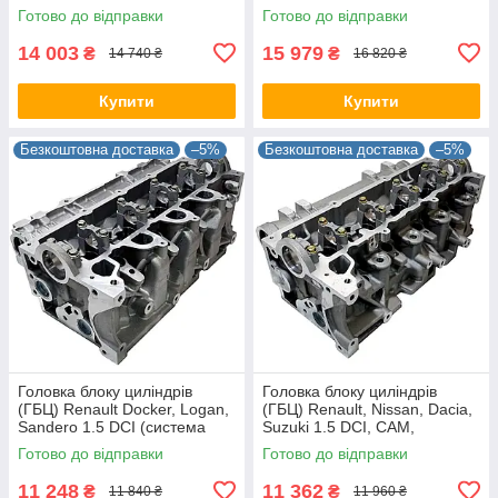
19156
221002E412, 5S01L2EA01A
Готово до відправки
Готово до відправки
14 003
15 979
₴
₴
14 740 ₴
16 820 ₴
Купити
Купити
Безкоштовна доставка
–5%
Безкоштовна доставка
–5%
Головка блоку циліндрів
Головка блоку циліндрів
(ГБЦ) Renault Docker, Logan,
(ГБЦ) Renault, Nissan, Dacia,
Sandero 1.5 DCI (система
Suzuki 1.5 DCI, CAM,
вприскування bosch), CAM,
7701473181, 908521
Готово до відправки
Готово до відправки
110413019R, 908790
11 248
11 362
₴
₴
11 840 ₴
11 960 ₴