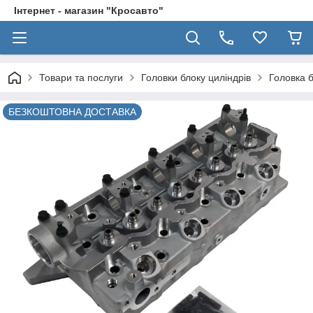
Інтернет - магазин "Кросавто"
Товари та послуги
Головки блоку циліндрів
Головка б
БЕЗКОШТОВНА ДОСТАВКА