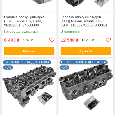
Головка блоку циліндрів
Головка блоку циліндрів
(ГБЦ) Lanos 1.5, CAM,
(ГБЦ) Nissan, Infiniti, LD23,
96182931, 94580900
CAM, 11039-7C000, 909014
Готово до відправки
В наявності
6 403
12 540
₴
₴
6 740 ₴
13 200 ₴
Купити
Купити
БЕЗКОШТОВНА ДОСТАВКА
БЕЗКОШТОВНА ДОСТАВКА
–5%
–5%