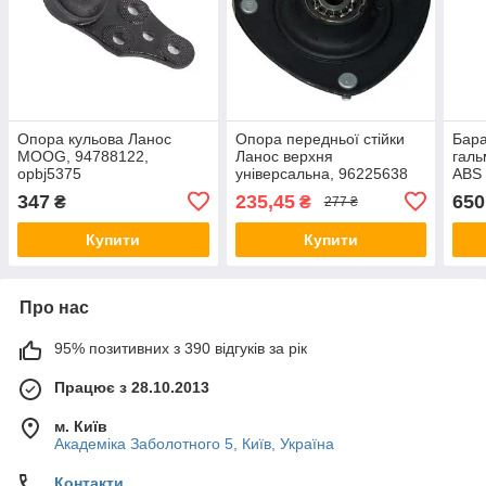
Опора кульова Ланос
Опора передньої стійки
Бара
MOOG, 94788122,
Ланос верхня
галь
opbj5375
універсальна, 96225638
ABS 
347
235,45
650
₴
₴
277 ₴
Купити
Купити
Про нас
95% позитивних з 390 відгуків за рік
Працює з 28.10.2013
м. Київ
Академіка Заболотного 5, Київ, Україна
Контакти