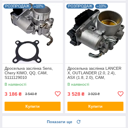
РОЗПРОДАЖ
–10%
РОЗПРОДАЖ
–10%
Дросельна заслінка Sens,
Дросельна заслінка LANCER
Chery KIMO, QQ, CAM,
X, OUTLANDER (2.0, 2.4),
S111129010
ASX (1.8, 2.0), CAM,
1450A101
В наявності
В наявності
3 186
3 528
₴
₴
3 540 ₴
3 920 ₴
Купити
Купити
Показати ще