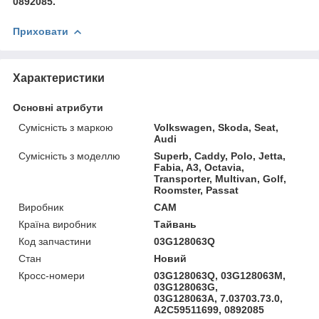
0892085.
Приховати
Характеристики
Основні атрибути
Сумісність з маркою
Volkswagen, Skoda, Seat,
Audi
Сумісність з моделлю
Superb, Caddy, Polo, Jetta,
Fabia, A3, Octavia,
Transporter, Multivan, Golf,
Roomster, Passat
Виробник
CAM
Країна виробник
Тайвань
Код запчастини
03G128063Q
Стан
Новий
Кросс-номери
03G128063Q, 03G128063M,
03G128063G,
03G128063A, 7.03703.73.0,
A2C59511699, 0892085