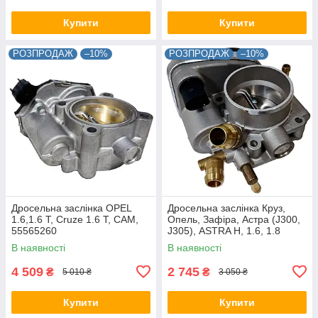
Купити
Купити
РОЗПРОДАЖ
–10%
РОЗПРОДАЖ
–10%
Дросельна заслінка OPEL
Дросельна заслінка Круз,
1.6,1.6 T, Cruze 1.6 T, CAM,
Опель, Зафіра, Астра (J300,
55565260
J305), ASTRA H, 1.6, 1.8
CAM, 55560398
В наявності
В наявності
4 509
2 745
₴
₴
5 010 ₴
3 050 ₴
Купити
Купити