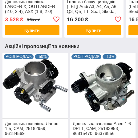
Дросельна заслінка
Головка блоку циліндрів
Голо
LANCER X, OUTLANDER
(ГБЦ) Audi A3, A4, A5, A6,
(ГБЦ
(2.0, 2.4), ASX (1.8, 2.0),
Q3, Q5, TT, Seat, Skoda,
Skod
CAM, 1450A101
VW CAM, 03L103265DX,
038
3 528
16 200
16 
₴
₴
3 920 ₴
AMC 908725
03G
Купити
Купити
Акційні пропозиції та новинки
РОЗПРОДАЖ
–50%
РОЗПРОДАЖ
–10%
Дросельна заслінка Ланос
Дросельна заслінка Авео 1.6
1.5, CAM, 25182959,
DPI-1, CAM, 25183953,
96184569
96815470, 96378856