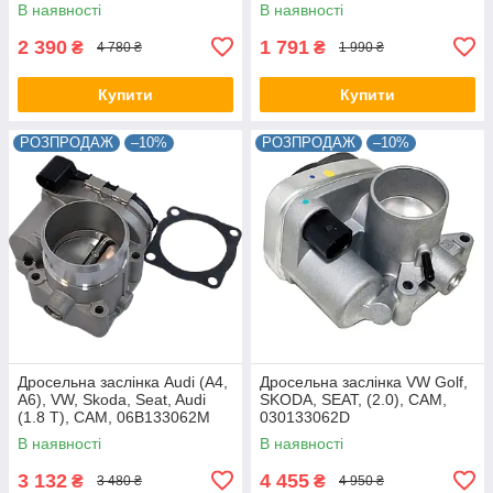
В наявності
В наявності
2 390
1 791
₴
₴
4 780 ₴
1 990 ₴
Купити
Купити
РОЗПРОДАЖ
–10%
РОЗПРОДАЖ
–10%
Дросельна заслінка Audi (A4,
Дросельна заслінка VW Golf,
A6), VW, Skoda, Seat, Audi
SKODA, SEAT, (2.0), CAM,
(1.8 T), CAM, 06B133062M
030133062D
В наявності
В наявності
3 132
4 455
₴
₴
3 480 ₴
4 950 ₴