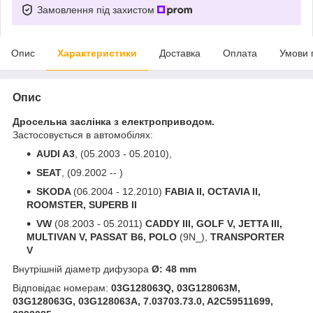
Замовлення під захистом
Опис
Характеристики
Доставка
Оплата
Умови 
Опис
Дросельна заслінка з електроприводом.
Застосовується в автомобілях:
AUDI A3
, (05.2003 - 05.2010),
SEAT
, (09.2002 -- )
SKODA
(06.2004 - 12.2010)
FABIA II, OCTAVIA II,
ROOMSTER, SUPERB II
VW
(08.2003 - 05.2011)
CADDY III, GOLF V, JETTA III,
MULTIVAN V, PASSAT B6, POLO
(9N_),
TRANSPORTER
V
Внутрішній діаметр дифузора
Ø: 48 mm
Відповідає номерам:
03G128063Q, 03G128063M,
03G128063G, 03G128063A, 7.03703.73.0, A2C59511699,