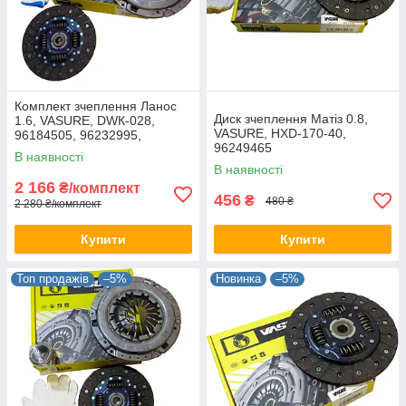
Комплект зчеплення Ланос
Диск зчеплення Матіз 0.8,
1.6, VASURE, DWК-028,
VASURE, HXD-170-40,
96184505, 96232995,
96249465
DWK028
В наявності
В наявності
2 166
₴/комплект
456
₴
480 ₴
2 280 ₴/комплект
Купити
Купити
Топ продажів
–5%
Новинка
–5%