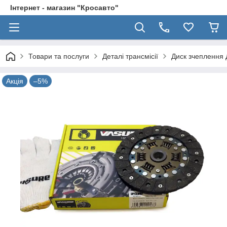
Інтернет - магазин "Кросавто"
Товари та послуги
Деталі трансмісії
Диск зчеплення 
Акція
–5%