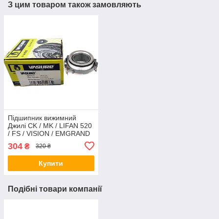
З цим товаром також замовляють
Підшипник вижимний
Джилі CK / MK / LIFAN 520
/ FS / VISION / EMGRAND
EC7 / RV, VASURE,
304
₴
320 ₴
3160122001
Купити
Подібні товари компанії