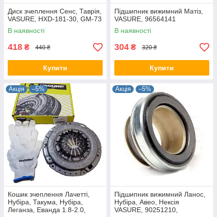
Диск зчеплення Сенс, Таврія,
Підшипник вижимний Матіз,
VASURE, HXD-181-30, GM-73
VASURE, 96564141
В наявності
В наявності
418
304
₴
₴
440 ₴
320 ₴
Купити
Купити
Акція
–5%
Акція
–5%
Кошик зчеплення Лачетті,
Підшипник вижимний Ланос,
Нубіра, Такума, Нубіра,
Нубіра, Авео, Нексія
Леганза, Еванда 1.8-2.0,
VASURE, 90251210,