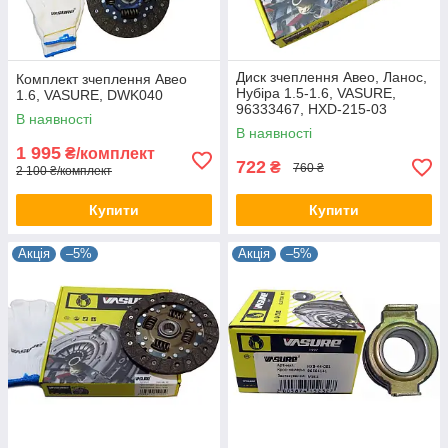
Диск зчеплення Авео, Ланос,
Комплект зчеплення Авео
Нубіра 1.5-1.6, VASURE,
1.6, VASURE, DWK040
96333467, HXD-215-03
В наявності
В наявності
1 995
₴/комплект
722
₴
760 ₴
2 100 ₴/комплект
Купити
Купити
Акція
–5%
Акція
–5%