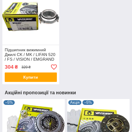
Підшипник вижимний
Джилі CK / MK / LIFAN 520
/ FS / VISION / EMGRAND
EC7 / RV, VASURE,
304
₴
320 ₴
3160122001
Купити
Акційні пропозиції та новинки
–5%
Акція
–5%