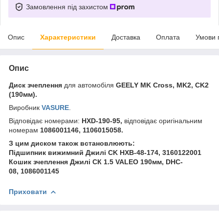
Замовлення під захистом
Опис
Характеристики
Доставка
Оплата
Умови 
Опис
Диск зчеплення
для автомобіля
GEELY MK Cross, MK2, CK2
(190мм)
.
Виробник
VASURE
.
Відповідає номерами:
HXD-190-95,
відповідає оригінальним
номерам
1086001146, 1106015058.
З цим диском також встановлюють:
Підшипник вижимний Джилі CK HXB-48-174, 3160122001
Кошик зчеплення Джилі СК 1.5 VALEO 190мм, DHC-
08, 1086001145
Приховати