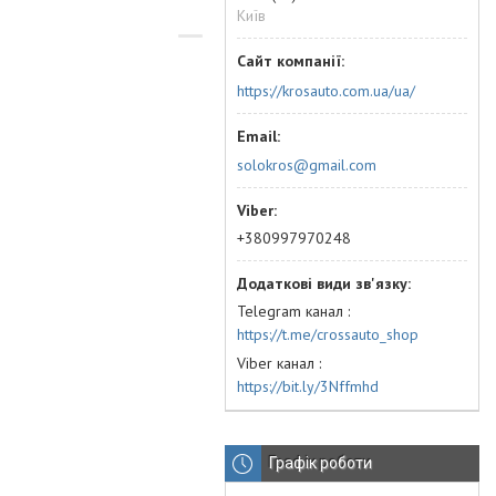
Київ
https://krosauto.com.ua/ua/
solokros@gmail.com
+380997970248
Telegram канал
https://t.me/crossauto_shop
Viber канал
https://bit.ly/3Nffmhd
Графік роботи