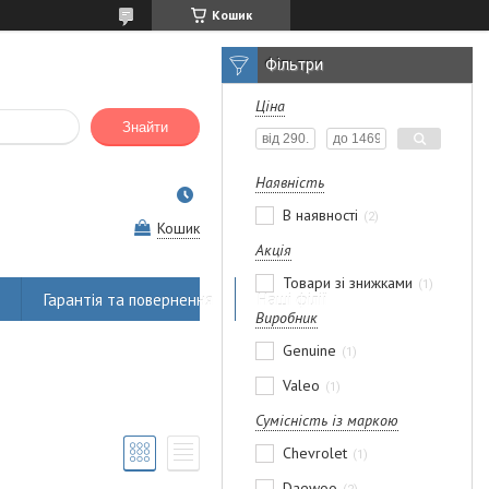
Кошик
Фільтри
Ціна
Знайти
Наявність
В наявності
2
Кошик
Акція
Товари зі знижками
1
Гарантія та повернення
Наші філії
Виробник
Genuine
1
Valeo
1
Сумісність із маркою
Chevrolet
1
Daewoo