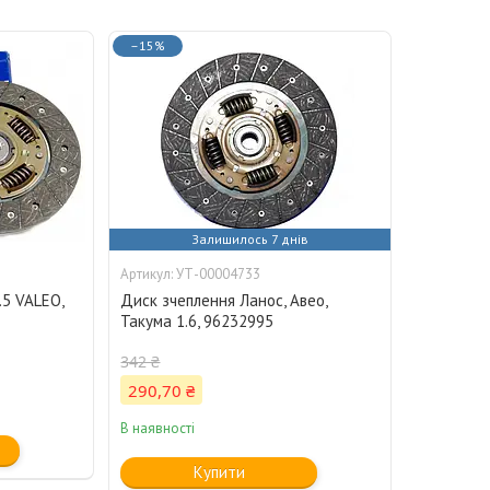
–15%
Залишилось 7 днів
УТ-00004733
.5 VALEO,
Диск зчеплення Ланос, Авео,
Такума 1.6, 96232995
342 ₴
290,70 ₴
В наявності
Купити