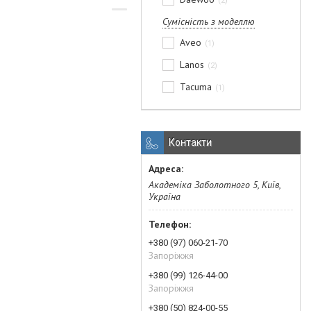
2
Сумісність з моделлю
Aveo
1
Lanos
2
Tacuma
1
Контакти
Академіка Заболотного 5, Київ,
Україна
+380 (97) 060-21-70
Запоріжжя
+380 (99) 126-44-00
Запоріжжя
+380 (50) 824-00-55