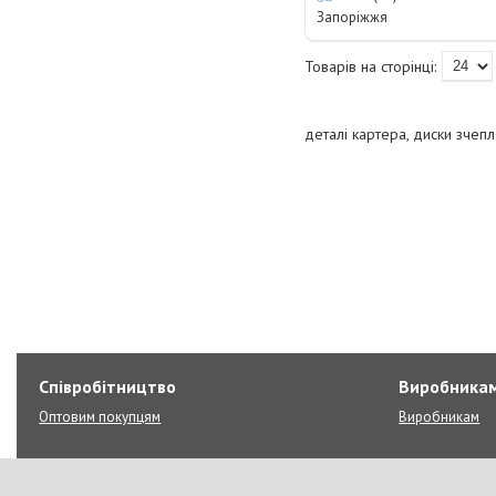
Запоріжжя
деталі картера, диски зчеп
Співробітництво
Виробника
Оптовим покупцям
Виробникам