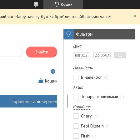
Кошик
очий час. Вашу заявку буде оброблено найближчим часом.
Фільтри
Ціна
Знайти
Наявність
В наявності
2
Кошик
Акція
Товари зі знижками
1
Гарантія та повернення
Наші філії
Виробник
Chery
1
Febi Bilstein
1
Fitshi
1