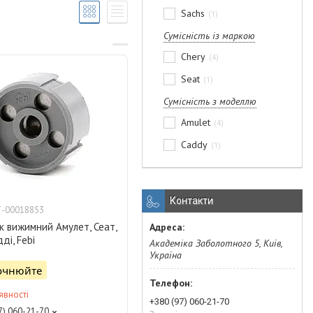
Sachs
1
Сумісність із маркою
Chery
4
Seat
1
Сумісність з моделлю
Amulet
4
Caddy
1
Контакти
-00018853
к вижимний Амулет, Сеат,
ді, Febi
Академіка Заболотного 5, Київ,
Україна
точнюйте
явності
+380 (97) 060-21-70
7) 060-21-70