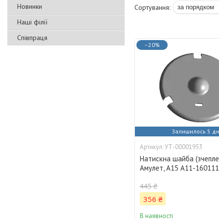
Новинки
Наші філії
Співпраця
–20%
Залишилось 5 дн
УТ-00001953
Натискна шайба (зчепле
Амулет, A15 A11-16011
445 ₴
356 ₴
В наявності