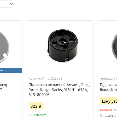
ів
УТ-00018852
УТ
ння)
Підшипник вижимний Амулет, Сеат,
Підшипни
17
Гольф, Кадді, Sachs, 015141165AA,
Гольф, Кад
3151802003
Ціну у
322 ₴
Немає в на
В наявності
+380 (9