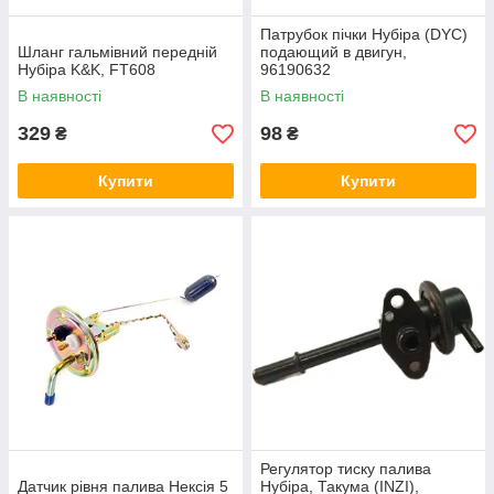
Патрубок пічки Нубіра (DYC)
Шланг гальмівний передній
подающий в двигун,
Нубіра K&K, FT608
96190632
В наявності
В наявності
329
98
₴
₴
Купити
Купити
Регулятор тиску палива
Датчик рівня палива Нексія 5
Нубіра, Такума (INZI),