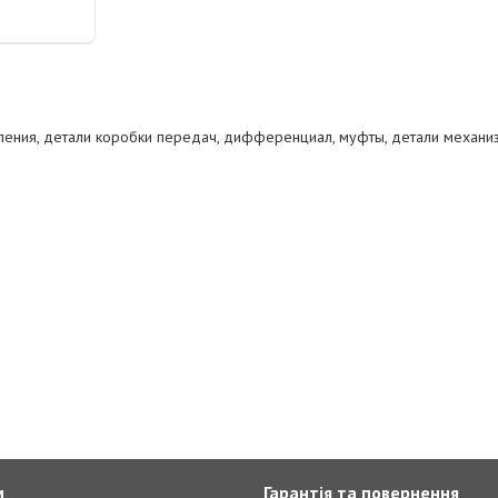
пления, детали коробки передач, дифференциал, муфты, детали механи
м
Гарантія та повернення