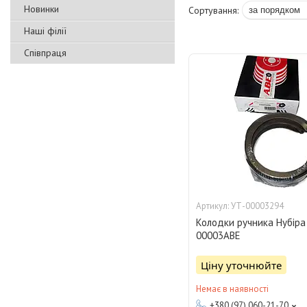
Новинки
Наші філії
Співпраця
УТ-00003294
Колодки ручника Нубіра
00003АВЕ
Ціну уточнюйте
Немає в наявності
+380 (97) 060-21-70