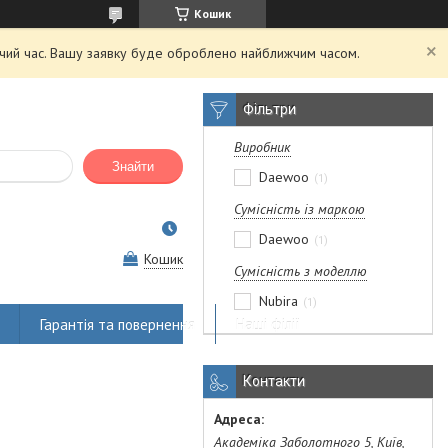
Кошик
очий час. Вашу заявку буде оброблено найближчим часом.
Фільтри
Виробник
Знайти
Daewoo
1
Сумісність із маркою
Daewoo
1
Кошик
Сумісність з моделлю
Nubira
1
Гарантія та повернення
Наші філії
Контакти
Академіка Заболотного 5, Київ,