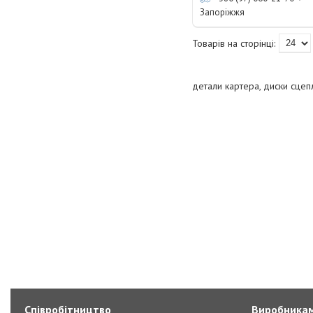
Запоріжжя
детали картера, диски сце
Співробітництво
Виробника