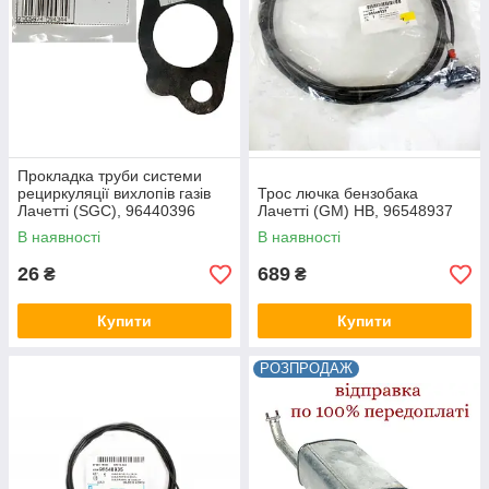
Прокладка труби системи
рециркуляції вихлопів газів
Трос лючка бензобака
Лачетті (SGС), 96440396
Лачетті (GM) HB, 96548937
В наявності
В наявності
26
689
₴
₴
Купити
Купити
РОЗПРОДАЖ