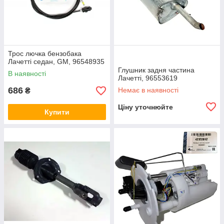
Трос лючка бензобака
Лачетті седан, GM, 96548935
Глушник задня частина
В наявності
Лачетті, 96553619
686
Немає в наявності
₴
Ціну уточнюйте
Купити