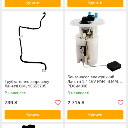
Купити
Купити
Бензонасос електричний
Трубка топлевопроводу
Лачетті 1.4 16V PARTS MALL,
Лачетті GM, 96553795
PDC-M008
В наявності
В наявності
739
2 715
₴
₴
Купити
Купити