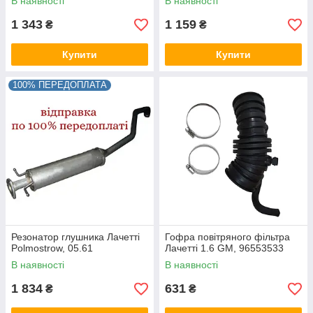
В наявності
В наявності
1 343
1 159
₴
₴
Купити
Купити
100% ПЕРЕДОПЛАТА
Резонатор глушника Лачетті
Гофра повітряного фільтра
Polmostrow, 05.61
Лачетті 1.6 GM, 96553533
В наявності
В наявності
1 834
631
₴
₴