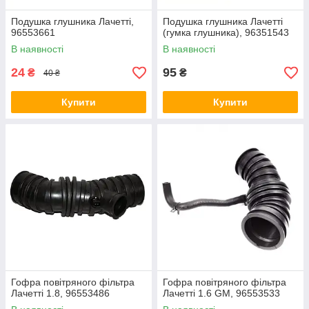
Подушка глушника Лачетті,
Подушка глушника Лачетті
96553661
(гумка глушника), 96351543
В наявності
В наявності
24
95
₴
₴
40 ₴
Купити
Купити
Гофра повітряного фільтра
Гофра повітряного фільтра
Лачетті 1.8, 96553486
Лачетті 1.6 GM, 96553533