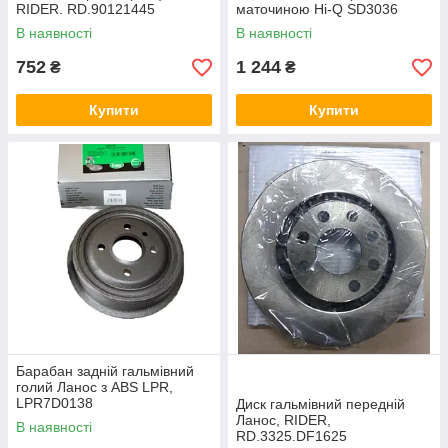
RIDER. RD.90121445
маточиною Hi-Q SD3036
В наявності
В наявності
752
1 244
₴
₴
Купити
Купити
Барабан задній гальмівний
голий Ланос з ABS LPR,
LPR7D0138
Диск гальмівний передній
Ланос, RIDER,
В наявності
RD.3325.DF1625