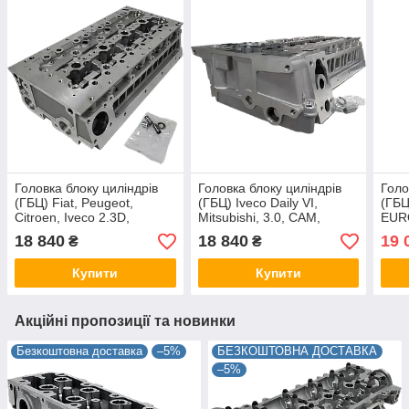
Головка блоку циліндрів
Головка блоку циліндрів
Голо
(ГБЦ) Fiat, Peugeot,
(ГБЦ) Iveco Daily VI,
(ГБЦ
Citroen, Iveco 2.3D,
Mitsubishi, 3.0, CAM,
EURO
2.3JTD, EURO 5, CAM,
5802114243, 908346
908
18 840
18 840
19 
₴
₴
504378073, 908345
Купити
Купити
Акційні пропозиції та новинки
Безкоштовна доставка
–5%
БЕЗКОШТОВНА ДОСТАВКА
–5%