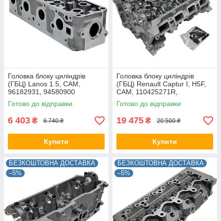
Головка блоку циліндрів
Головка блоку циліндрів
(ГБЦ) Lanos 1.5, CAM,
(ГБЦ) Renault Captur I, H5F,
96182931, 94580900
CAM, 110425271R,
1104100Q2F, 910038
Готово до відправки
Готово до відправки
6 403
19 475
₴
₴
6 740 ₴
20 500 ₴
Купити
Купити
БЕЗКОШТОВНА ДОСТАВКА
БЕЗКОШТОВНА ДОСТАВКА
–5%
–5%