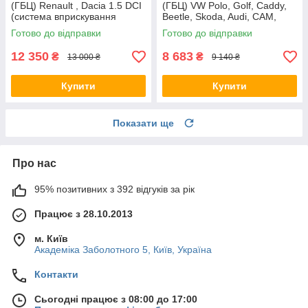
(ГБЦ) Renault , Dacia 1.5 DCI
(ГБЦ) VW Polo, Golf, Caddy,
(система вприскування
Beetle, Skoda, Audi, CAM,
Siemens), CAM, 110410442R,
038103351B, AMC 908703
Готово до відправки
Готово до відправки
AMC 908788
12 350
8 683
₴
₴
13 000 ₴
9 140 ₴
Купити
Купити
Показати ще
Про нас
95% позитивних з 392 відгуків за рік
Працює з 28.10.2013
м. Київ
Академіка Заболотного 5, Київ, Україна
Контакти
Сьогодні працює з 08:00 до 17:00