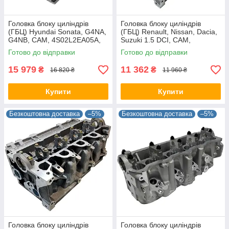
Головка блоку циліндрів
Головка блоку циліндрів
(ГБЦ) Hyundai Sonata, G4NA,
(ГБЦ) Renault, Nissan, Dacia,
G4NB, CAM, 4S02L2EA05A,
Suzuki 1.5 DCI, CAM,
221002E412, 5S01L2EA01A
7701473181, 908521
Готово до відправки
Готово до відправки
15 979
11 362
₴
₴
16 820 ₴
11 960 ₴
Купити
Купити
Безкоштовна доставка
–5%
Безкоштовна доставка
–5%
Головка блоку циліндрів
Головка блоку циліндрів