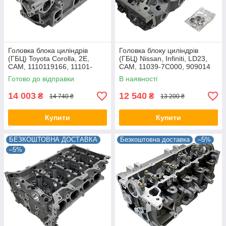
Головка блока циліндрів
Головка блоку циліндрів
(ГБЦ) Toyota Corolla, 2E,
(ГБЦ) Nissan, Infiniti, LD23,
CAM, 1110119166, 11101-
CAM, 11039-7C000, 909014
19156
Готово до відправки
В наявності
14 003
12 540
₴
₴
14 740 ₴
13 200 ₴
Купити
Купити
БЕЗКОШТОВНА ДОСТАВКА
Безкоштовна доставка
–5%
–5%