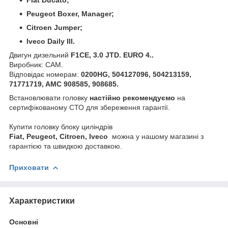
Peugeot Boxer, Manager
;
Citroen Jumper;
Iveco Daily III.
Двигун дизельний
F1CE, 3.0 JTD. EURO 4..
Виробник: CAM.
Відповідає номерам:
0200HG, 504127096, 504213159,
71771719, AMC 908585, 908685
.
Встановлювати головку
настійно рекомендуємо
на
сертифікованому СТО для збереження гарантії.
Купити головку блоку циліндрів
Fiat, Peugeot, Citroen, Iveco
можна у нашому магазині з
гарантією та швидкою доставкою.
Приховати
Характеристики
Основні