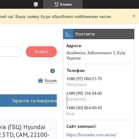
Кошик
очий час. Вашу заявку буде оброблено найближчим часом.
Контакти
Знайти
Академіка Заболотного 5, Київ,
Україна
+380 (97) 060-21-70
Кошик
Запоріжжя
+380 (99) 126-44-00
Запоріжжя
Гарантія та повернення
Наші філії
+380 (50) 824-00-55
Київ
ів (ГБЦ) Hyundai
 2.5TD, CAM, 22100-
https://krosauto.com.ua/ua/