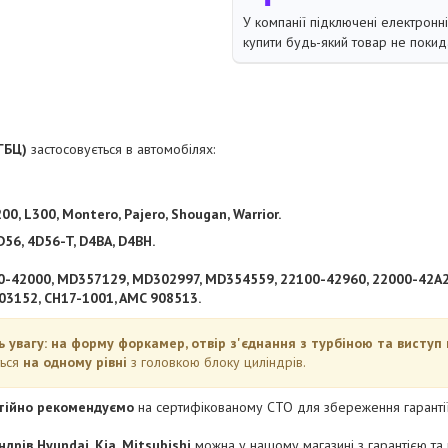
У компанії підключені електронн
купити будь-який товар не покид
ГБЦ)
застосовується в автомобілях:
00, L300, Montero, Pajero, Shougan, Warrior.
D56, 4D56-T, D4BA, D4BH.
0-42000, MD357129, MD302997, MD354559, 22100-42960, 22000-42A
3152, CH17-1001, AMC 908513.
ь увагу: на форму форкамер, отвір з'єднання з турбіною та виступ 
ться
на одному рівні
з головкою блоку циліндрів.
тійно рекомендуємо
на сертифікованому СТО для збереження гарантії
дрів Hyundai, Kia, Mitsubishi
можна у нашому магазині з гарантією т