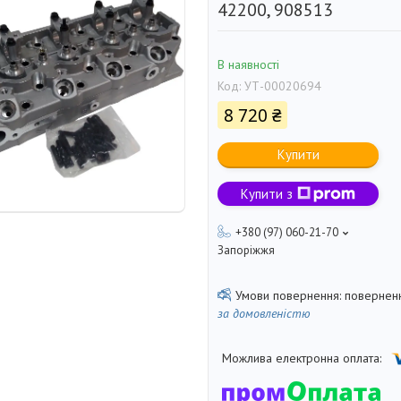
42200, 908513
В наявності
Код:
УТ-00020694
8 720 ₴
Купити
Купити з
+380 (97) 060-21-70
Запоріжжя
поверненн
за домовленістю