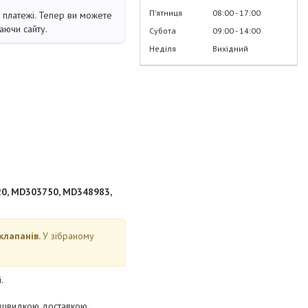
Пʼятниця
08:00
17:00
і платежі. Тепер ви можете
аючи сайту.
Субота
09:00
14:00
Неділя
Вихідний
20, MD303750, MD348983,
клапанів.
У зібраному
.
а швидкою доставкою.