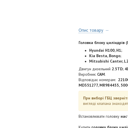
Опис товару
Головка блоку циліндрів (
Hyundai H100, H1;
Kia Besta, Bongo
;
Mitsubishi Canter, L2
Двигун дизельний
2.5TD; 4
Виробник:
CAM
.
Відповідає номерам:
2210
MD351277, MR984455, 5000
При виборі ГБЦ зверніт
вигляді клапана знаходя
Встановлювати головку
нас
Купити
головку блоку цилін