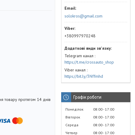
solokros@gmail.com
+380997970248
Telegram канал
https://t.me/crossauto_shop
Viber канал
https://bit.ly/3Nffmhd
Графік роботи
я товару протягом 14 днів
Понеділок
08:00
17:00
Вівторок
08:00
17:00
Середа
08:00
17:00
Четвер
08:00
17:00