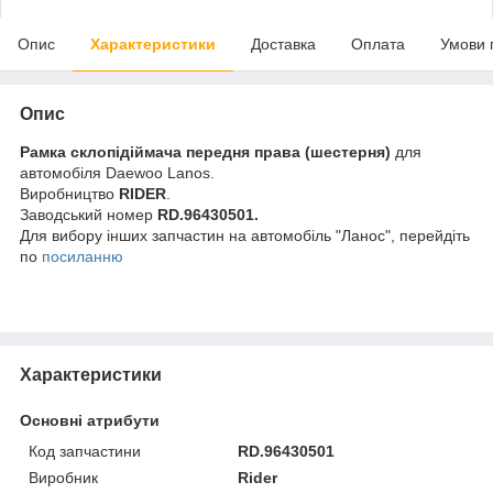
Опис
Характеристики
Доставка
Оплата
Умови 
Опис
Рамка склопідіймача передня права (шестерня)
для
автомобіля Daewoo Lanos.
Виробництво
RIDER
.
Заводський номер
RD.96430501.
Для вибору інших запчастин на автомобіль "Ланос", перейдіть
по
посиланню
Характеристики
Основні атрибути
Код запчастини
RD.96430501
Виробник
Rider