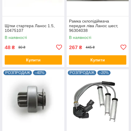
Рамка склопідіймача
Щітки стартера Ланос 1.5,
передня ліва Ланос шест,
10475107
96304038
В наявності
В наявності
48
267
₴
₴
80 ₴
445 ₴
Купити
Купити
РОЗПРОДАЖ
–40%
РОЗПРОДАЖ
–20%