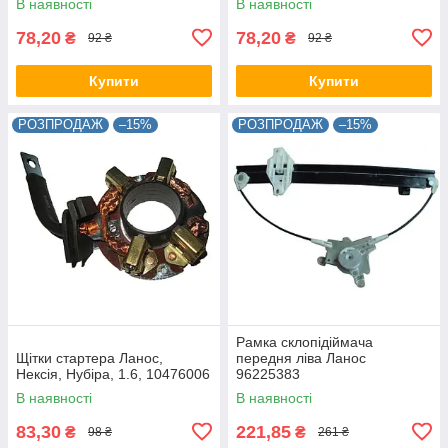
В наявності
В наявності
78,20
78,20
₴
₴
92 ₴
92 ₴
Купити
Купити
РОЗПРОДАЖ
–15%
РОЗПРОДАЖ
–15%
Рамка склопідіймача
Щітки стартера Ланос,
передня ліва Ланос
Нексія, Нубіра, 1.6, 10476006
96225383
В наявності
В наявності
83,30
221,85
₴
₴
98 ₴
261 ₴