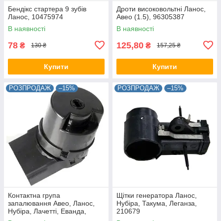
Бендікс стартера 9 зубів
Дроти високовольтні Ланос,
Ланос, 10475974
Авео (1.5), 96305387
В наявності
В наявності
78
125,80
₴
₴
130 ₴
157,25 ₴
Купити
Купити
РОЗПРОДАЖ
–15%
РОЗПРОДАЖ
–15%
Контактна група
Щітки генератора Ланос,
запалювання Авео, Ланос,
Нубіра, Такума, Леганза,
Нубіра, Лачетті, Еванда,
210679
96238726