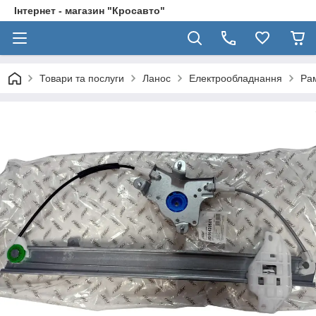
Інтернет - магазин "Кросавто"
Товари та послуги
Ланос
Електрообладнання
Рам