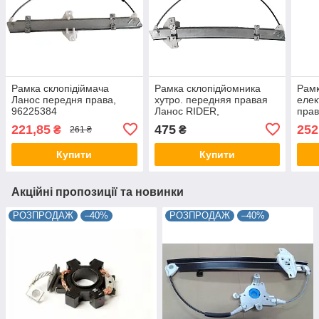
Рамка склопідіймача
Рамка склопідйомника
Рамк
Ланос передня права,
хутро. передняя правая
елек
96225384
Ланос RIDER,
прав
RD.96304040
221,85
475
252
₴
₴
261 ₴
Купити
Купити
Акційні пропозиції та новинки
РОЗПРОДАЖ
–40%
РОЗПРОДАЖ
–40%