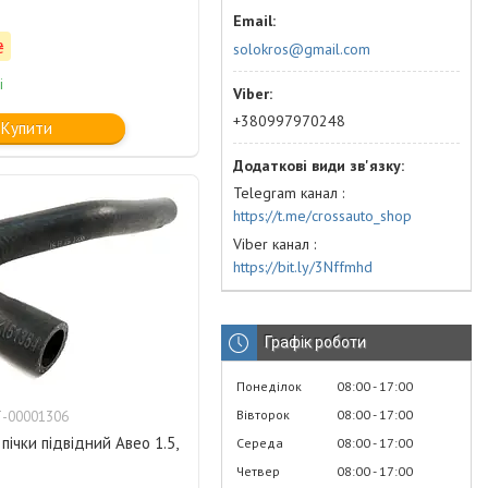
₴
solokros@gmail.com
і
+380997970248
Купити
Telegram канал
https://t.me/crossauto_shop
Viber канал
https://bit.ly/3Nffmhd
Графік роботи
Понеділок
08:00
17:00
Вівторок
08:00
17:00
-00001306
пічки підвідний Авео 1.5,
Середа
08:00
17:00
Четвер
08:00
17:00