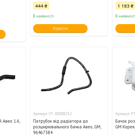
444 ₴
1 183 ₴
В наявності
В наявност
Купити
УТ-00008252
УТ
 Авео 1.6,
Патрубок від радіатора до
Бачок роз
розширювального бачка Авео, GM,
GM Корея
96467384