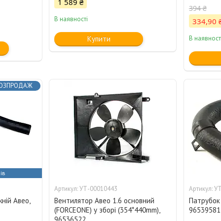
1 589 ₴
394 ₴
В наявності
334,90 
Купити
В наявност
ОЗПРОДАЖ
ів
УТ-00010443
УТ
ній Авео,
Вентилятор Авео 1.6 основний
Патрубок 
(FORCEONE) у зборі (354*440mm),
96539581
96536522