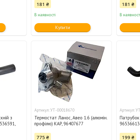
181 ₴
181 ₴
В наявності
В наявност
Купити
УТ-00018670
УТ
хній з
Термостат Ланос, Авео 1.6 (алюмін.
Патрубок 
536591,
профілю) KAP, 96407677
96536613
775 ₴
199 ₴