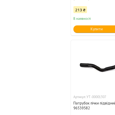
213 ₴
В наявності
Купити
УТ-00001307
Патрубок пічки підвідний
96539582