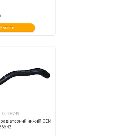
і
Купити
-00008249
 радіаторний нижній OEM
536542