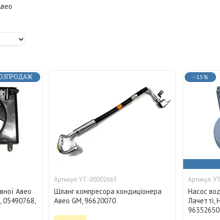
Авео
ОЗПРОДАЖ
–15%
УТ-00002665
УТ
овної Авео
Шланг компресора кондиціонера
Насос вод
, 05490768,
Авео GM, 96620070
Лачетті, 
96352650