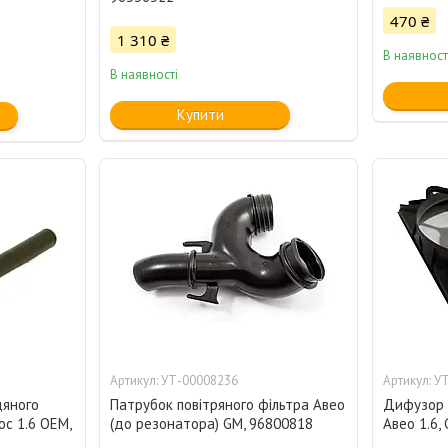
470 ₴
1 310 ₴
В наявност
В наявності
Купити
УТ-00008236
УТ
дяного
Патрубок повітряного фільтра Авео
Дифузор 
ос 1.6 OEM,
(до резонатора) GM, 96800818
Авео 1.6,