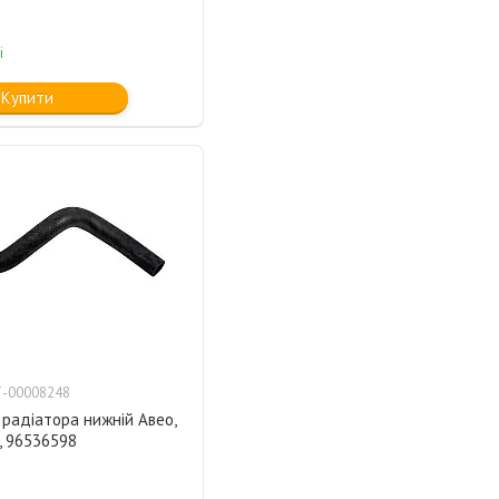
і
Купити
-00008248
радіатора нижній Авео,
, 96536598