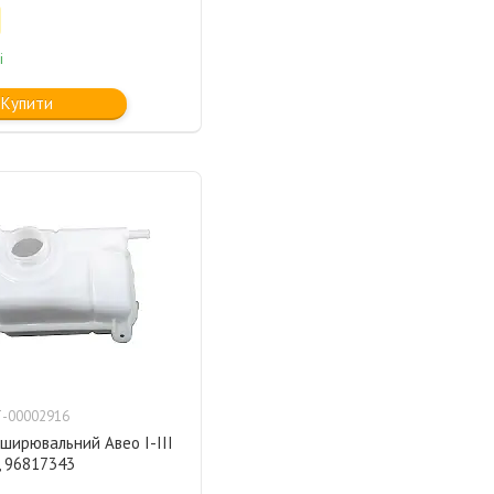
і
Купити
-00002916
ширювальний Авео I-III
, 96817343