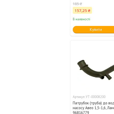
185 ₴
157,25 ₴
В наявності
Купити
УТ-00008200
Патрубок (труба) до во
насосу Авео 1,5-1,6, Лан
96816779