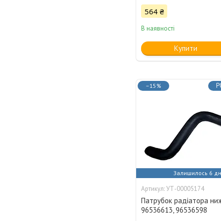
564 ₴
В наявності
Купити
Р
–15%
Залишилось 6 дн
УТ-00005174
Патрубок радіатора ниж
96536613, 96536598