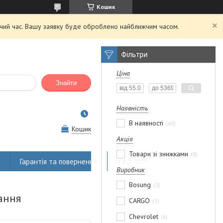
Кошик
очий час. Вашу заявку буде оброблено найближчим часом.
Фільтри
Ціна
Знайти
Наявність
В наявності
43
Кошик
Акція
Товари зі знижками
8
Гарантія та повернення
Наші філії
Виробник
Bosung
3
ання
CARGO
1
Chevrolet
6