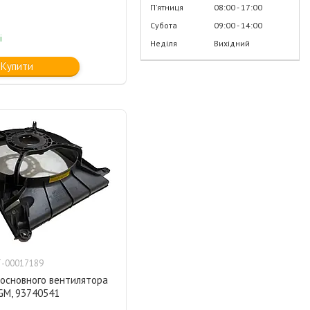
Пʼятниця
08:00
17:00
Субота
09:00
14:00
і
Неділя
Вихідний
Купити
-00017189
основного вентилятора
 GM, 93740541