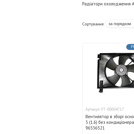
Радіатори охолодження 
Р
УТ-00004717
Вентилятор в зборі осн
3 (1.6) без кондиціонера
96536521