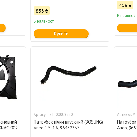
458 ₴
855 ₴
В наявност
В наявності
Купити
УТ-00008250
УТ
основний
Патрубок пічки впускний (BOSUNG)
Патрубок
PXNAC-002
Авео 1.5-1.6, 96462337
Авео, 96