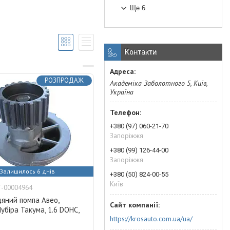
Ще 6
Контакти
РОЗПРОДАЖ
Академіка Заболотного 5, Київ,
Україна
+380 (97) 060-21-70
Запоріжжя
+380 (99) 126-44-00
Запоріжжя
Залишилось 6 днів
+380 (50) 824-00-55
Київ
-00004964
яний помпа Авео,
Нубіра Такума, 1.6 DOHC,
https://krosauto.com.ua/ua/