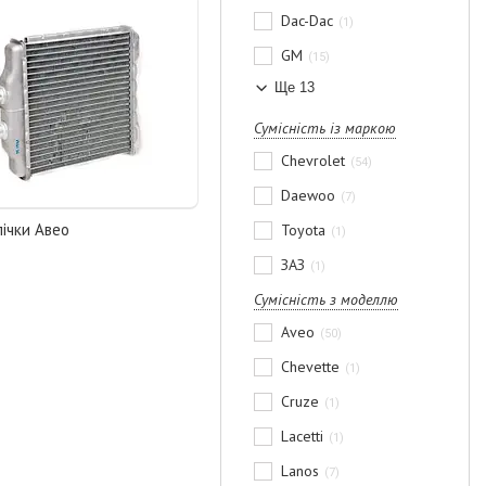
Dac-Dac
1
GM
15
Ще 13
Сумісність із маркою
Chevrolet
54
Daewoo
7
пічки Авео
Toyota
1
ЗАЗ
1
Сумісність з моделлю
Aveo
50
Chevette
1
Cruze
1
Lacetti
1
Lanos
7